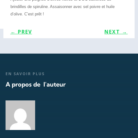
brindilles de spiruline. Assaisonner avec sel poivre et huile
d’olive. C’est prêt !
←
PREV
NEXT
→
EN SAVOIR PLUS
A propos de l’auteur