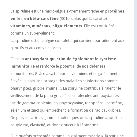
La spiruline est une micro-algue extrêmement riche en
protéines,
en fer, en béta-carotène
(30 fois plus que la carotte),
vitamines, minéraux, oligo-élements
. Elle est considérée
comme un super-aliment.
La spiruline est une algue complète qui convient parfaitement aux
sportifs et aux convalescents.
C’est un
antioxydant qui stimule également le système
immunitaire
et renforce le potentiel de nos défenses
immunitaires. Grâce à sa teneur en vitamines et oligo-élements
élevée, la spiruline protège des maladies et infections comme
pharyngites, grippe, rhume…). La spiruline contribue à ralentir le
vieillissement de la peau grâce à ses molécules anti-oxydantes
(acide gamma-linoléniques, phycocyanine, tocophérol, carotène,
sélénium et zinc) qui empêchent la formation de radicaux libres.
De plus, les acides gamma-linoléniques de la spiruline apportent
souplesse, élasticité, et donc douceur à l’épiderme.
Quelquefois présentée comme un « aliment miracle », la spiruline