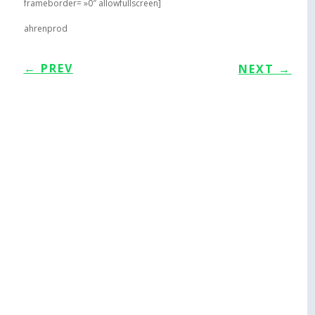
frameborder= »0″ allowfullscreen]
ahrenprod
←
PREV
NEXT
→