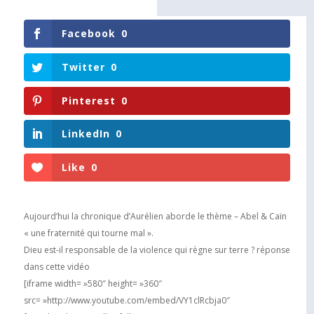
Facebook
0
Twitter
0
Pinterest
0
LinkedIn
0
Like
0
Aujourd’hui la chronique d’Aurélien aborde le thème – Abel & Caïn
« une fraternité qui tourne mal ».
Dieu est-il responsable de la violence qui règne sur terre ? réponse
dans cette vidéo
[iframe width= »580″ height= »360″
src= »http://www.youtube.com/embed/VY1clRcbja0″