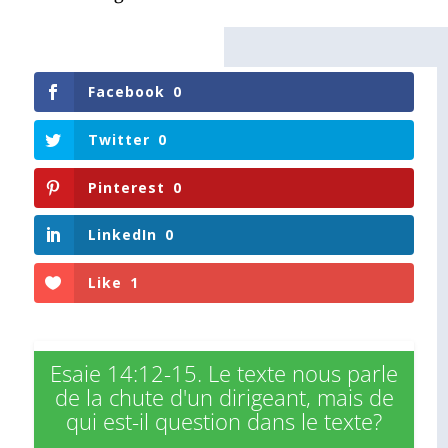
Facebook
0
Twitter
0
Pinterest
0
LinkedIn
0
Like
1
Esaie 14:12-15. Le texte nous parle
de la chute d'un dirigeant, mais de
qui est-il question dans le texte?