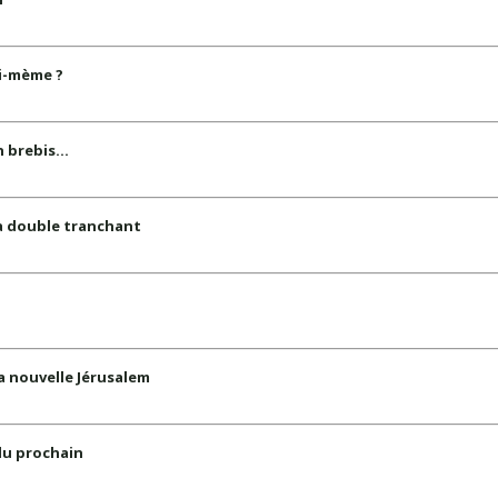
i-mème ?
n brebis…
 à double tranchant
a nouvelle Jérusalem
du prochain