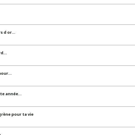
s d or…
erd…
amour…
ette année…
grène pour ta vie
n