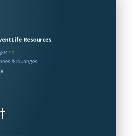
ventLife Resources
gazine
nes & louanges
le
t