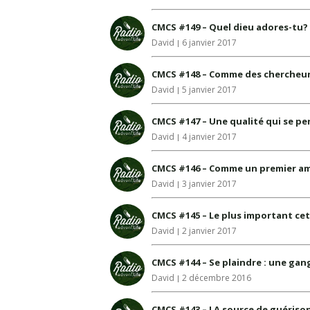
CMCS #149 – Quel dieu adores-tu?
David
6 janvier 2017
CMCS #148 – Comme des chercheur
David
5 janvier 2017
CMCS #147 – Une qualité qui se p
David
4 janvier 2017
CMCS #146 – Comme un premier 
David
3 janvier 2017
CMCS #145 – Le plus important c
David
2 janvier 2017
CMCS #144 – Se plaindre : une gan
David
2 décembre 2016
CMCS #143 – LA source de guériso