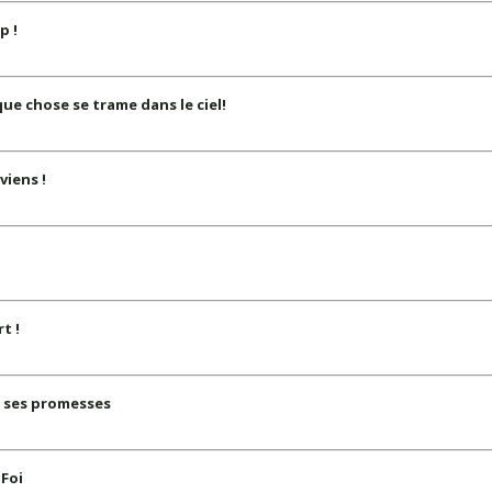
p !
ue chose se trame dans le ciel!
viens !
t !
n ses promesses
 Foi