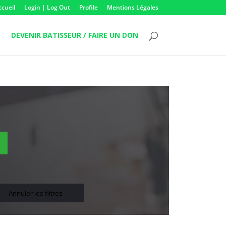
ccueil
Login | Log Out
Profile
Mentions Légales
DEVENIR BATISSEUR / FAIRE UN DON