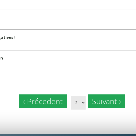
atives !
on
‹ Précedent
Suivant ›