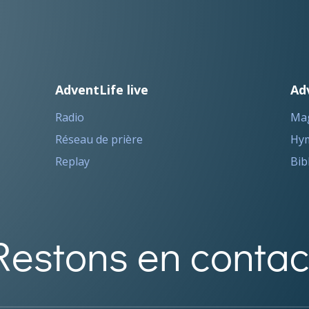
AdventLife live
Ad
Radio
Ma
Réseau de prière
Hym
Replay
Bib
Restons en contac