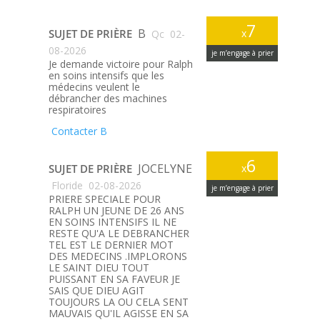
7
B
SUJET DE PRIÈRE
x
Qc
02-
08-2026
je m’engage à prier
Je demande victoire pour Ralph
en soins intensifs que les
médecins veulent le
débrancher des machines
respiratoires
Contacter B
6
JOCELYNE
SUJET DE PRIÈRE
x
Floride
02-08-2026
je m’engage à prier
PRIERE SPECIALE POUR
RALPH UN JEUNE DE 26 ANS
EN SOINS INTENSIFS IL NE
RESTE QU'A LE DEBRANCHER
TEL EST LE DERNIER MOT
DES MEDECINS .IMPLORONS
LE SAINT DIEU TOUT
PUISSANT EN SA FAVEUR JE
SAIS QUE DIEU AGIT
TOUJOURS LA OU CELA SENT
MAUVAIS QU'IL AGISSE EN SA