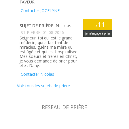
FAVEUR .
Contacter JOCELYNE
11
Nicolas
SUJET DE PRIÈRE
x
ST PIERRE
01-08-2026
je m’engage à prier
Seigneur, toi qui est le grand
médecin, qui a fait tant de
miracles, guéris ma mère qui
est âgée et qui est hospitalisée.
Mes soeurs et frères en Christ,
je vous demande de prier pour
elle : Dany.
Contacter Nicolas
Voir tous les sujets de prière
RESEAU DE PRIÈRE