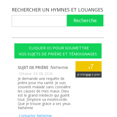
RECHERCHER UN HYMNES ET LOUANGES
Recherche
CLIQUER ICI POUR SOUMETTRE
VOS SUJETS DE PRIÈRE ET TÉMOIGNAGES
7
Nehemie
SUJET DE PRIÈRE
x
Ottawa
02-08-2026
je m’engage à prier
Je demande une requête de
prière pour ma santé. Je suis
souvent malade sans connaître
les causes de mes maux. Dieu
est le grand médecin qui guérit
tout. J’implore sa miséricorde.
Que je trouve gràce a ses yeux.
Nehemie
Contacter Nehemie