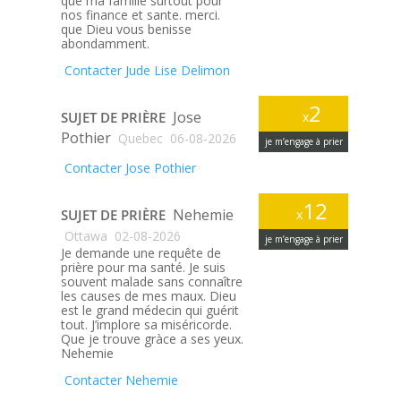
que ma famille surtout pour
nos finance et sante. merci.
que Dieu vous benisse
abondamment.
Contacter Jude Lise Delimon
2
Jose
SUJET DE PRIÈRE
x
Pothier
Quebec
06-08-2026
je m’engage à prier
Contacter Jose Pothier
12
Nehemie
SUJET DE PRIÈRE
x
Ottawa
02-08-2026
je m’engage à prier
Je demande une requête de
prière pour ma santé. Je suis
souvent malade sans connaître
les causes de mes maux. Dieu
est le grand médecin qui guérit
tout. J’implore sa miséricorde.
Que je trouve gràce a ses yeux.
Nehemie
Contacter Nehemie