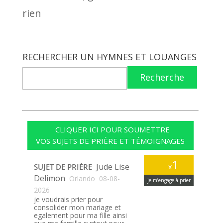
rien
RECHERCHER UN HYMNES ET LOUANGES
Recherche
CLIQUER ICI POUR SOUMETTRE
VOS SUJETS DE PRIÈRE ET TÉMOIGNAGES
1
Jude Lise
SUJET DE PRIÈRE
x
Delimon
Orlando
08-08-
je m’engage à prier
2026
je voudrais prier pour
consolider mon mariage et
egalement pour ma fille ainsi