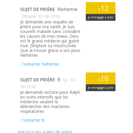
12
Nehemie
SUJET DE PRIÈRE
x
Ottawa
02-08-2026
je m’engage à prier
Je demande une requête de
prière pour ma santé. Je suis
souvent malade sans connaître
les causes de mes maux. Dieu
est le grand médecin qui guérit
tout. J’implore sa miséricorde.
Que je trouve gràce a ses yeux.
Nehemie
Contacter Nehemie
10
B
SUJET DE PRIÈRE
x
Qc
02-
08-2026
je m’engage à prier
Je demande victoire pour Ralph
en soins intensifs que les
médecins veulent le
débrancher des machines
respiratoires
Contacter B
Voir tous les sujets de prière