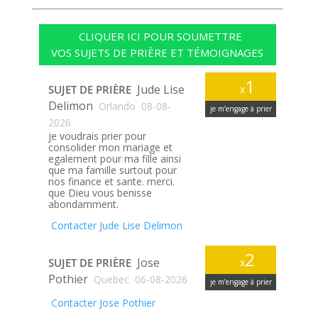
CLIQUER ICI POUR SOUMETTRE
VOS SUJETS DE PRIÈRE ET TÉMOIGNAGES
1
Jude Lise
SUJET DE PRIÈRE
x
Delimon
Orlando
08-08-
je m’engage à prier
2026
je voudrais prier pour
consolider mon mariage et
egalement pour ma fille ainsi
que ma famille surtout pour
nos finance et sante. merci.
que Dieu vous benisse
abondamment.
Contacter Jude Lise Delimon
2
Jose
SUJET DE PRIÈRE
x
Pothier
Quebec
06-08-2026
je m’engage à prier
Contacter Jose Pothier