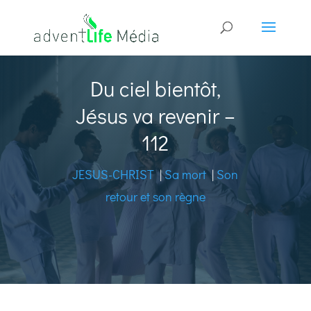
Du ciel bientôt,
Jésus va revenir –
112
JESUS-CHRIST
|
Sa mort
|
Son
retour et son règne