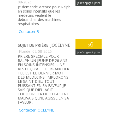
08-2026
je m’engage à prier
Je demande victoire pour Ralph
en soins intensifs que les
médecins veulent le
débrancher des machines
respiratoires
Contacter B
6
JOCELYNE
SUJET DE PRIÈRE
x
Floride
02-08-2026
je m’engage à prier
PRIERE SPECIALE POUR
RALPH UN JEUNE DE 26 ANS
EN SOINS INTENSIFS IL NE
RESTE QU'A LE DEBRANCHER
TEL EST LE DERNIER MOT
DES MEDECINS .IMPLORONS
LE SAINT DIEU TOUT
PUISSANT EN SA FAVEUR JE
SAIS QUE DIEU AGIT
TOUJOURS LA OU CELA SENT
MAUVAIS QU'IL AGISSE EN SA
FAVEUR .
Contacter JOCELYNE