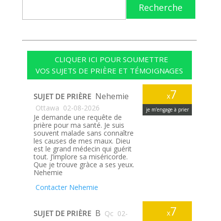
Recherche
CLIQUER ICI POUR SOUMETTRE
VOS SUJETS DE PRIÈRE ET TÉMOIGNAGES
7
Nehemie
SUJET DE PRIÈRE
x
Ottawa
02-08-2026
je m’engage à prier
Je demande une requête de
prière pour ma santé. Je suis
souvent malade sans connaître
les causes de mes maux. Dieu
est le grand médecin qui guérit
tout. J’implore sa miséricorde.
Que je trouve gràce a ses yeux.
Nehemie
Contacter Nehemie
7
B
SUJET DE PRIÈRE
x
Qc
02-