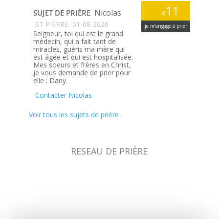
11
Nicolas
SUJET DE PRIÈRE
x
ST PIERRE
01-08-2026
je m’engage à prier
Seigneur, toi qui est le grand
médecin, qui a fait tant de
miracles, guéris ma mère qui
est âgée et qui est hospitalisée.
Mes soeurs et frères en Christ,
je vous demande de prier pour
elle : Dany.
Contacter Nicolas
Voir tous les sujets de prière
RESEAU DE PRIÈRE