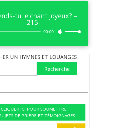
ends-tu le chant joyeux? –
215
Lecteur
00:00
Utilisez
audio
les
flèches
haut/bas
HER UN HYMNES ET LOUANGES
pour
augmenter
Recherche
ou
diminuer
le
volume.
CLIQUER ICI POUR SOUMETTRE
SUJETS DE PRIÈRE ET TÉMOIGNAGES