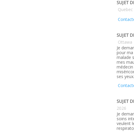
SUJET D
Quebec
Contacte
SUJET D
Ottawa
Je deman
pour ma 
malade s
mes maux
médecin q
misérico
ses yeux
Contact
SUJET D
2026
Je deman
soins in
veulent 
respirato