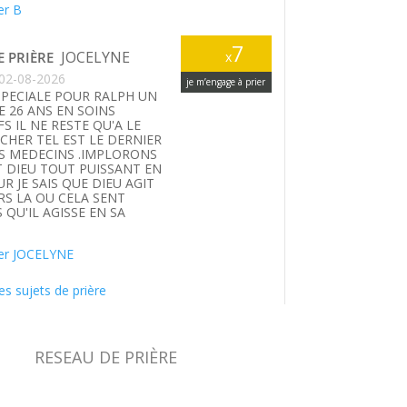
er B
7
JOCELYNE
E PRIÈRE
x
02-08-2026
je m’engage à prier
SPECIALE POUR RALPH UN
E 26 ANS EN SOINS
FS IL NE RESTE QU'A LE
HER TEL EST LE DERNIER
S MEDECINS .IMPLORONS
T DIEU TOUT PUISSANT EN
UR JE SAIS QUE DIEU AGIT
S LA OU CELA SENT
 QU'IL AGISSE EN SA
.
er JOCELYNE
es sujets de prière
RESEAU DE PRIÈRE