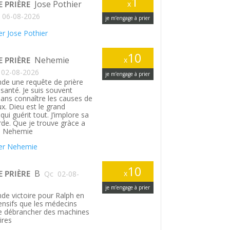
1
Jose Pothier
E PRIÈRE
x
06-08-2026
je m’engage à prier
r Jose Pothier
10
Nehemie
E PRIÈRE
x
02-08-2026
je m’engage à prier
de une requête de prière
santé. Je suis souvent
ans connaître les causes de
. Dieu est le grand
ui guérit tout. J’implore sa
rde. Que je trouve gràce a
. Nehemie
er Nehemie
10
B
E PRIÈRE
x
Qc
02-08-
je m’engage à prier
de victoire pour Ralph en
tensifs que les médecins
le débrancher des machines
ires