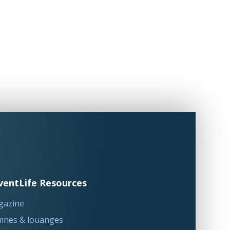
ventLife Resources
gazine
nes & louanges