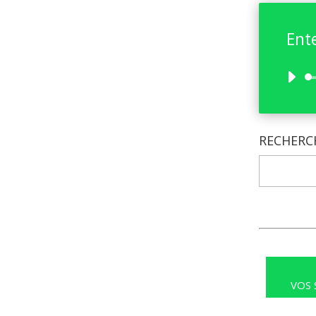
Ent
RECHERC
VOS 