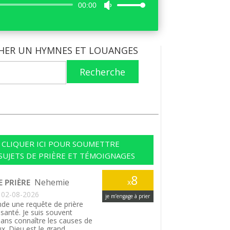
Lecteur
00:00
Utilisez
audio
les
flèches
haut/bas
HER UN HYMNES ET LOUANGES
pour
augmenter
Recherche
ou
diminuer
le
volume.
CLIQUER ICI POUR SOUMETTRE
SUJETS DE PRIÈRE ET TÉMOIGNAGES
8
Nehemie
E PRIÈRE
x
02-08-2026
je m’engage à prier
de une requête de prière
santé. Je suis souvent
ans connaître les causes de
. Dieu est le grand