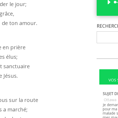
er le jour;
 grâce,
u de ton amour.
RECHERC
e en prière
es élus;
t sanctuaire
e Jésus.
VOS 
SUJET D
ous sur la route
Ottawa
Je deman
s a marché;
pour ma 
malade s
mes maux