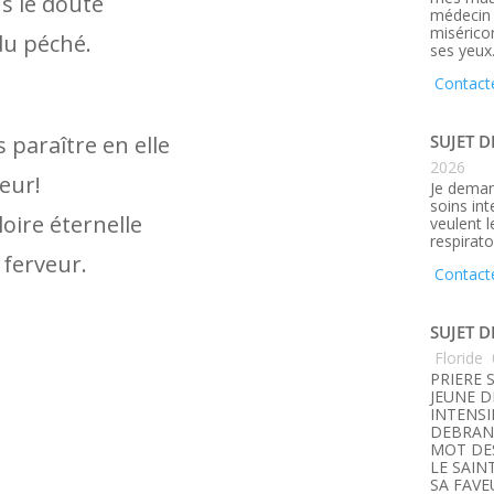
s le doute
médecin q
misérico
 du péché.
ses yeux
Contact
SUJET D
 paraître en elle
2026
teur!
Je deman
soins in
oire éternelle
veulent 
respirato
e ferveur.
Contact
SUJET D
Floride
PRIERE 
JEUNE D
INTENSI
DEBRANC
MOT DE
LE SAIN
SA FAVE