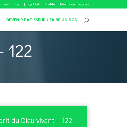
ccueil
Login | Log Out
Profile
Mentions Légales
DEVENIR BATISSEUR / FAIRE UN DON
– 122
prit du Dieu vivant – 122