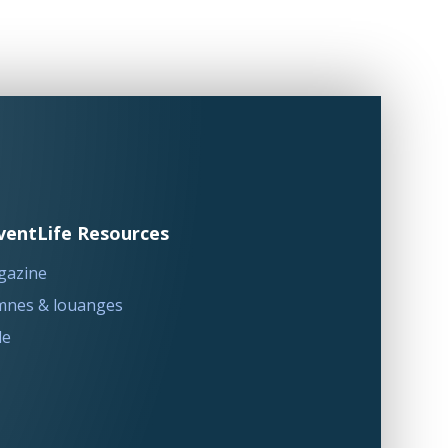
ventLife Resources
gazine
nes & louanges
le