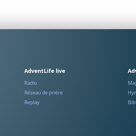
AdventLife live
Ad
Radio
Ma
Réseau de prière
Hym
Replay
Bib