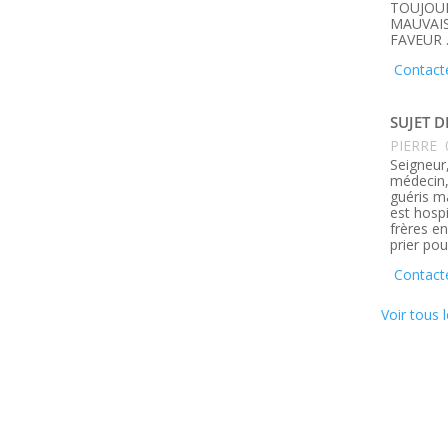
TOUJOUR
MAUVAIS
FAVEUR 
Contact
SUJET D
PIERRE
Seigneur,
médecin, 
guéris m
est hosp
frères e
prier pou
Contacte
Voir tous l