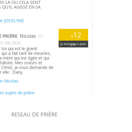
S LA OU CELA SENT
 QU'IL AGISSE EN SA
.
er JOCELYNE
12
Nicolas
E PRIÈRE
x
ST
01-08-2026
je m’engage à prier
 toi qui est le grand
qui a fait tant de miracles,
a mère qui est âgée et qui
italisée. Mes soeurs et
n Christ, je vous demande de
r elle : Dany.
r Nicolas
es sujets de prière
RESEAU DE PRIÈRE