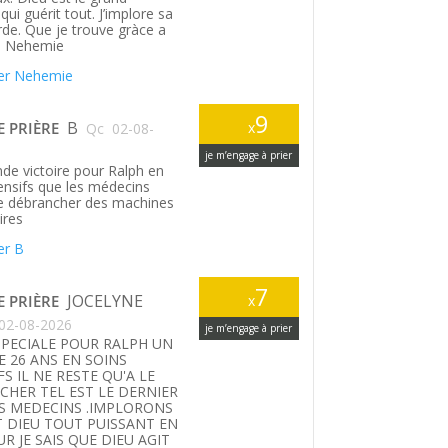
ui guérit tout. J’implore sa
rde. Que je trouve gràce a
. Nehemie
er Nehemie
9
B
E PRIÈRE
x
Qc
02-08-
je m’engage à prier
de victoire pour Ralph en
tensifs que les médecins
le débrancher des machines
ires
er B
7
JOCELYNE
E PRIÈRE
x
02-08-2026
je m’engage à prier
SPECIALE POUR RALPH UN
E 26 ANS EN SOINS
FS IL NE RESTE QU'A LE
HER TEL EST LE DERNIER
S MEDECINS .IMPLORONS
T DIEU TOUT PUISSANT EN
UR JE SAIS QUE DIEU AGIT