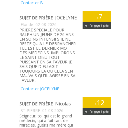
Contacter B
7
JOCELYNE
SUJET DE PRIÈRE
x
Floride
02-08-2026
je m’engage à prier
PRIERE SPECIALE POUR
RALPH UN JEUNE DE 26 ANS
EN SOINS INTENSIFS IL NE
RESTE QU'A LE DEBRANCHER
TEL EST LE DERNIER MOT
DES MEDECINS .IMPLORONS
LE SAINT DIEU TOUT
PUISSANT EN SA FAVEUR JE
SAIS QUE DIEU AGIT
TOUJOURS LA OU CELA SENT
MAUVAIS QU'IL AGISSE EN SA
FAVEUR .
Contacter JOCELYNE
12
Nicolas
SUJET DE PRIÈRE
x
ST PIERRE
01-08-2026
je m’engage à prier
Seigneur, toi qui est le grand
médecin, qui a fait tant de
miracles, guéris ma mère qui