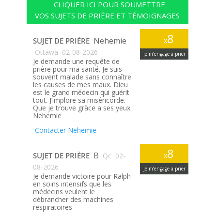
CLIQUER ICI POUR SOUMETTRE
VOS SUJETS DE PRIÈRE ET TÉMOIGNAGES
8
Nehemie
SUJET DE PRIÈRE
x
Ottawa
02-08-2026
je m’engage à prier
Je demande une requête de
prière pour ma santé. Je suis
souvent malade sans connaître
les causes de mes maux. Dieu
est le grand médecin qui guérit
tout. J’implore sa miséricorde.
Que je trouve gràce a ses yeux.
Nehemie
Contacter Nehemie
8
B
SUJET DE PRIÈRE
x
Qc
02-
08-2026
je m’engage à prier
Je demande victoire pour Ralph
en soins intensifs que les
médecins veulent le
débrancher des machines
respiratoires