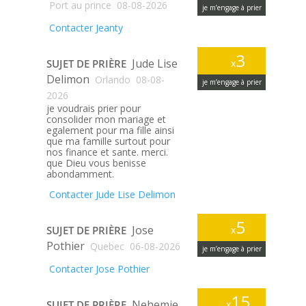
Port au prince
08-08-2026
je m’engage à prier
Contacter Jeanty
3
Jude Lise
SUJET DE PRIÈRE
x
Delimon
Orlando
08-08-
je m’engage à prier
2026
je voudrais prier pour
consolider mon mariage et
egalement pour ma fille ainsi
que ma famille surtout pour
nos finance et sante. merci.
que Dieu vous benisse
abondamment.
Contacter Jude Lise Delimon
5
Jose
SUJET DE PRIÈRE
x
Pothier
Quebec
06-08-2026
je m’engage à prier
Contacter Jose Pothier
15
Nehemie
SUJET DE PRIÈRE
x