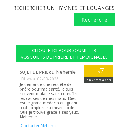
RECHERCHER UN HYMNES ET LOUANGES
Recherche
CLIQUER ICI POUR SOUMETTRE
VOS SUJETS DE PRIÈRE ET TÉMOIGNAGES
7
Nehemie
SUJET DE PRIÈRE
x
Ottawa
02-08-2026
je m’engage à prier
Je demande une requête de
prière pour ma santé. Je suis
souvent malade sans connaître
les causes de mes maux. Dieu
est le grand médecin qui guérit
tout. J’implore sa miséricorde.
Que je trouve gràce a ses yeux.
Nehemie
Contacter Nehemie