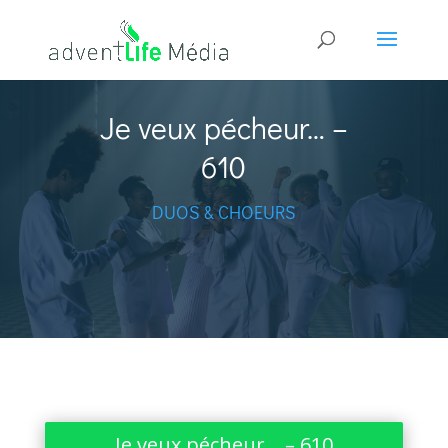
Je veux pécheur… –
610
DUOS & CHOEURS
Je veux pécheur… – 610