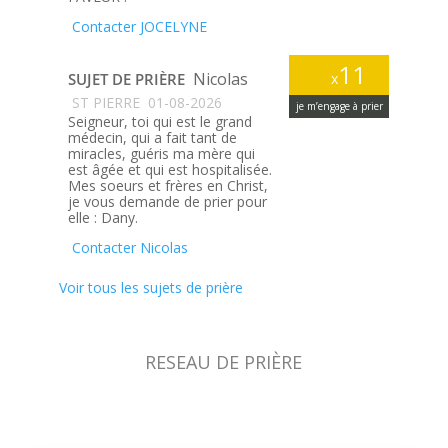
Contacter JOCELYNE
11
Nicolas
SUJET DE PRIÈRE
x
ST PIERRE
01-08-2026
je m’engage à prier
Seigneur, toi qui est le grand
médecin, qui a fait tant de
miracles, guéris ma mère qui
est âgée et qui est hospitalisée.
Mes soeurs et frères en Christ,
je vous demande de prier pour
elle : Dany.
Contacter Nicolas
Voir tous les sujets de prière
RESEAU DE PRIÈRE