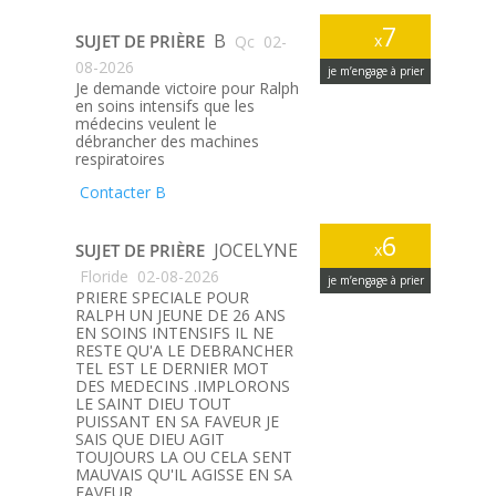
7
B
SUJET DE PRIÈRE
x
Qc
02-
08-2026
je m’engage à prier
Je demande victoire pour Ralph
en soins intensifs que les
médecins veulent le
débrancher des machines
respiratoires
Contacter B
6
JOCELYNE
SUJET DE PRIÈRE
x
Floride
02-08-2026
je m’engage à prier
PRIERE SPECIALE POUR
RALPH UN JEUNE DE 26 ANS
EN SOINS INTENSIFS IL NE
RESTE QU'A LE DEBRANCHER
TEL EST LE DERNIER MOT
DES MEDECINS .IMPLORONS
LE SAINT DIEU TOUT
PUISSANT EN SA FAVEUR JE
SAIS QUE DIEU AGIT
TOUJOURS LA OU CELA SENT
MAUVAIS QU'IL AGISSE EN SA
FAVEUR .