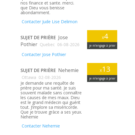
nos finance et sante. merci.
que Dieu vous benisse
abondamment.
Contacter Jude Lise Delimon
4
Jose
SUJET DE PRIÈRE
x
Pothier
Quebec
06-08-2026
je m’engage à prier
Contacter Jose Pothier
13
Nehemie
SUJET DE PRIÈRE
x
Ottawa
02-08-2026
je m’engage à prier
Je demande une requête de
prière pour ma santé. Je suis
souvent malade sans connaître
les causes de mes maux. Dieu
est le grand médecin qui guérit
tout. J’implore sa miséricorde.
Que je trouve gràce a ses yeux.
Nehemie
Contacter Nehemie