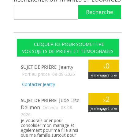
Recherche
CLIQUER ICI POUR SOUMETTRE
VOS SUJETS DE PRIÈRE ET TÉMOIGNAGES
0
Jeanty
SUJET DE PRIÈRE
x
Port au prince
08-08-2026
je m’engage à prier
Contacter Jeanty
2
Jude Lise
SUJET DE PRIÈRE
x
Delimon
Orlando
08-08-
je m’engage à prier
2026
je voudrais prier pour
consolider mon mariage et
egalement pour ma fille ainsi
que ma famille surtout pour