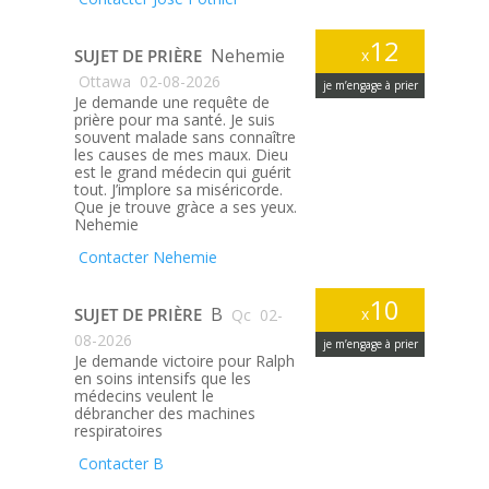
12
Nehemie
SUJET DE PRIÈRE
x
Ottawa
02-08-2026
je m’engage à prier
Je demande une requête de
prière pour ma santé. Je suis
souvent malade sans connaître
les causes de mes maux. Dieu
est le grand médecin qui guérit
tout. J’implore sa miséricorde.
Que je trouve gràce a ses yeux.
Nehemie
Contacter Nehemie
10
B
SUJET DE PRIÈRE
x
Qc
02-
08-2026
je m’engage à prier
Je demande victoire pour Ralph
en soins intensifs que les
médecins veulent le
débrancher des machines
respiratoires
Contacter B