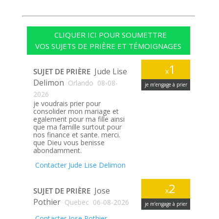
CLIQUER ICI POUR SOUMETTRE
VOS SUJETS DE PRIÈRE ET TÉMOIGNAGES
1
Jude Lise
SUJET DE PRIÈRE
x
Delimon
Orlando
08-08-
je m’engage à prier
2026
je voudrais prier pour
consolider mon mariage et
egalement pour ma fille ainsi
que ma famille surtout pour
nos finance et sante. merci.
que Dieu vous benisse
abondamment.
Contacter Jude Lise Delimon
2
Jose
SUJET DE PRIÈRE
x
Pothier
Quebec
06-08-2026
je m’engage à prier
Contacter Jose Pothier