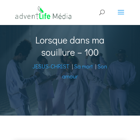
Lorsque dans ma
souillure – 100
JESUS-CHRIST
|
Sa mort
|
Son
amour