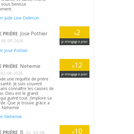
 vous benisse
ment.
r Jude Lise Delimon
2
Jose Pothier
E PRIÈRE
x
06-08-2026
je m’engage à prier
r Jose Pothier
12
Nehemie
E PRIÈRE
x
02-08-2026
je m’engage à prier
de une requête de prière
santé. Je suis souvent
ans connaître les causes de
. Dieu est le grand
ui guérit tout. J’implore sa
rde. Que je trouve gràce a
. Nehemie
er Nehemie
10
B
E PRIÈRE
x
Qc
02-08-