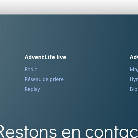
AdventLife live
Ad
Radio
Ma
Réseau de prière
Hym
Replay
Bib
Restons en contac