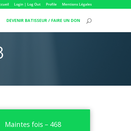
ccueil
Login | Log Out
Profile
Mentions Légales
DEVENIR BATISSEUR / FAIRE UN DON
8
Maintes fois – 468