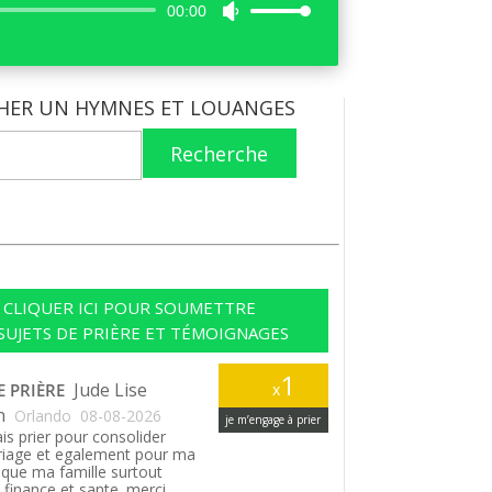
Lecteur
00:00
Utilisez
audio
les
flèches
haut/bas
HER UN HYMNES ET LOUANGES
pour
augmenter
Recherche
ou
diminuer
le
volume.
CLIQUER ICI POUR SOUMETTRE
SUJETS DE PRIÈRE ET TÉMOIGNAGES
1
Jude Lise
E PRIÈRE
x
n
Orlando
08-08-2026
je m’engage à prier
is prier pour consolider
iage et egalement pour ma
si que ma famille surtout
finance et sante. merci.