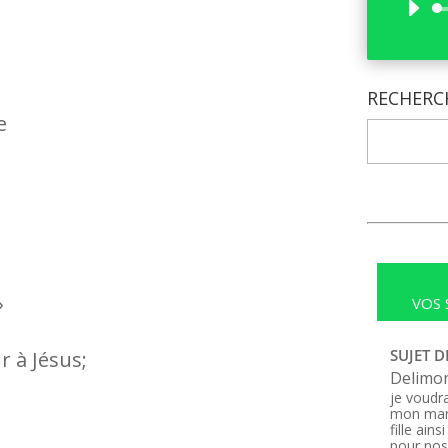
RECHERC
e
»
VOS 
SUJET D
r à Jésus;
Delimo
je voudra
mon mar
fille ain
pour nos 