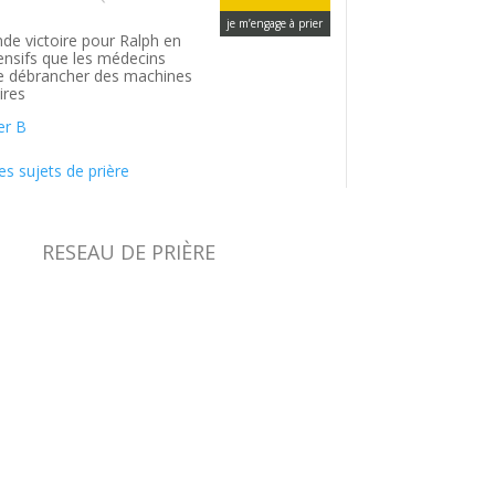
je m’engage à prier
de victoire pour Ralph en
tensifs que les médecins
le débrancher des machines
ires
er B
es sujets de prière
RESEAU DE PRIÈRE