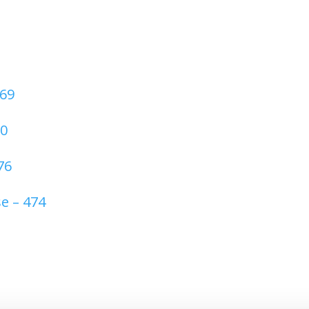
469
80
76
se – 474