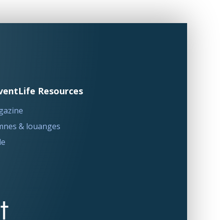
ventLife Resources
gazine
nes & louanges
le
t