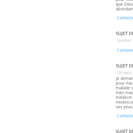
que Dieu
abondam
Contacte
SUJET D
Quebec
Contacte
SUJET D
Ottawa
Je deman
pour ma 
malade s
mes maux
médecin q
misérico
ses yeux
Contact
SUJET D