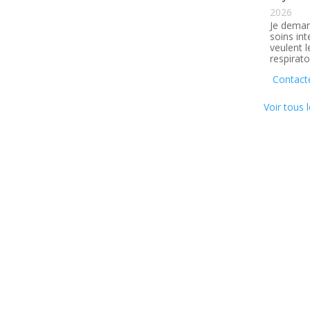
2026
Je deman
soins in
veulent 
respirato
Contact
Voir tous l