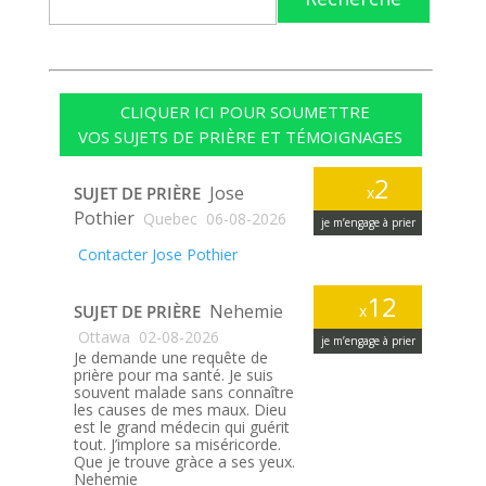
CLIQUER ICI POUR SOUMETTRE
VOS SUJETS DE PRIÈRE ET TÉMOIGNAGES
2
Jose
SUJET DE PRIÈRE
x
Pothier
Quebec
06-08-2026
je m’engage à prier
Contacter Jose Pothier
12
Nehemie
SUJET DE PRIÈRE
x
Ottawa
02-08-2026
je m’engage à prier
Je demande une requête de
prière pour ma santé. Je suis
souvent malade sans connaître
les causes de mes maux. Dieu
est le grand médecin qui guérit
tout. J’implore sa miséricorde.
Que je trouve gràce a ses yeux.
Nehemie