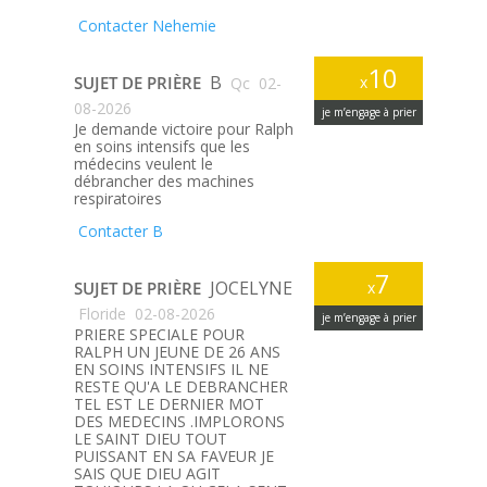
Contacter Nehemie
10
B
SUJET DE PRIÈRE
x
Qc
02-
08-2026
je m’engage à prier
Je demande victoire pour Ralph
en soins intensifs que les
médecins veulent le
débrancher des machines
respiratoires
Contacter B
7
JOCELYNE
SUJET DE PRIÈRE
x
Floride
02-08-2026
je m’engage à prier
PRIERE SPECIALE POUR
RALPH UN JEUNE DE 26 ANS
EN SOINS INTENSIFS IL NE
RESTE QU'A LE DEBRANCHER
TEL EST LE DERNIER MOT
DES MEDECINS .IMPLORONS
LE SAINT DIEU TOUT
PUISSANT EN SA FAVEUR JE
SAIS QUE DIEU AGIT