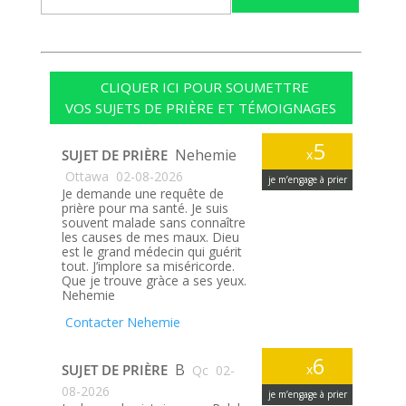
CLIQUER ICI POUR SOUMETTRE
VOS SUJETS DE PRIÈRE ET TÉMOIGNAGES
5
Nehemie
SUJET DE PRIÈRE
x
Ottawa
02-08-2026
je m’engage à prier
Je demande une requête de
prière pour ma santé. Je suis
souvent malade sans connaître
les causes de mes maux. Dieu
est le grand médecin qui guérit
tout. J’implore sa miséricorde.
Que je trouve gràce a ses yeux.
Nehemie
Contacter Nehemie
6
B
SUJET DE PRIÈRE
x
Qc
02-
08-2026
je m’engage à prier