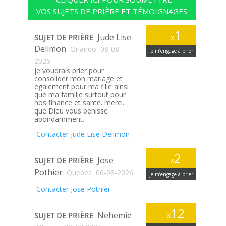
VOS SUJETS DE PRIÈRE ET TÉMOIGNAGES
1
Jude Lise
SUJET DE PRIÈRE
x
Delimon
Orlando
08-08-
je m’engage à prier
2026
je voudrais prier pour
consolider mon mariage et
egalement pour ma fille ainsi
que ma famille surtout pour
nos finance et sante. merci.
que Dieu vous benisse
abondamment.
Contacter Jude Lise Delimon
2
Jose
SUJET DE PRIÈRE
x
Pothier
Quebec
06-08-2026
je m’engage à prier
Contacter Jose Pothier
12
Nehemie
SUJET DE PRIÈRE
x