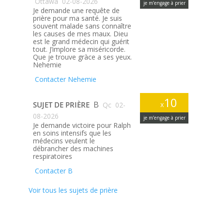
Ottawa
02-08-2026
je m’engage à prier
Je demande une requête de
prière pour ma santé. Je suis
souvent malade sans connaître
les causes de mes maux. Dieu
est le grand médecin qui guérit
tout. J’implore sa miséricorde.
Que je trouve gràce a ses yeux.
Nehemie
Contacter Nehemie
10
B
SUJET DE PRIÈRE
x
Qc
02-
08-2026
je m’engage à prier
Je demande victoire pour Ralph
en soins intensifs que les
médecins veulent le
débrancher des machines
respiratoires
Contacter B
Voir tous les sujets de prière