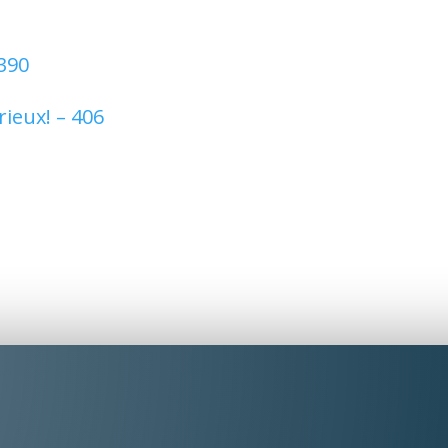
 390
ieux! – 406