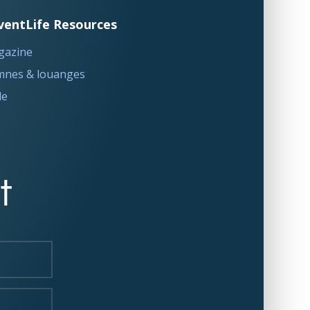
ventLife Resources
gazine
nes & louanges
le
t