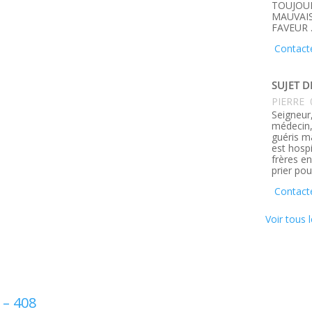
TOUJOUR
MAUVAIS
FAVEUR 
Contact
SUJET D
PIERRE
Seigneur,
médecin, 
guéris m
est hosp
frères e
prier pou
Contacte
Voir tous l
 – 408