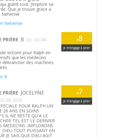
ui guérit tout. J’implore sa
rde. Que je trouve gràce a
. Nehemie
er Nehemie
8
B
E PRIÈRE
x
Qc
02-08-
je m’engage à prier
de victoire pour Ralph en
tensifs que les médecins
le débrancher des machines
ires
er B
7
JOCELYNE
E PRIÈRE
x
02-08-2026
je m’engage à prier
SPECIALE POUR RALPH UN
E 26 ANS EN SOINS
FS IL NE RESTE QU'A LE
HER TEL EST LE DERNIER
S MEDECINS .IMPLORONS
T DIEU TOUT PUISSANT EN
UR JE SAIS QUE DIEU AGIT