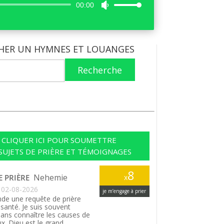
Lecteur
00:00
Utilisez
audio
les
flèches
haut/bas
HER UN HYMNES ET LOUANGES
pour
augmenter
Recherche
ou
diminuer
le
volume.
CLIQUER ICI POUR SOUMETTRE
SUJETS DE PRIÈRE ET TÉMOIGNAGES
8
Nehemie
E PRIÈRE
x
02-08-2026
je m’engage à prier
de une requête de prière
santé. Je suis souvent
ans connaître les causes de
. Dieu est le grand