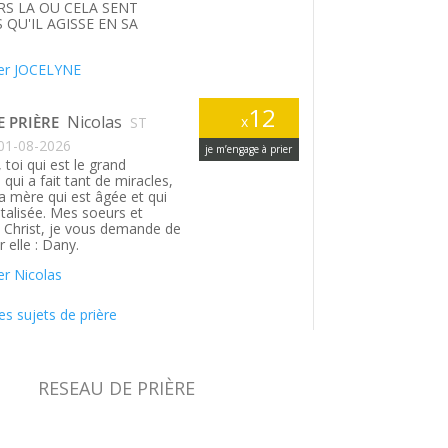
S LA OU CELA SENT
 QU'IL AGISSE EN SA
.
er JOCELYNE
12
Nicolas
E PRIÈRE
x
ST
01-08-2026
je m’engage à prier
 toi qui est le grand
qui a fait tant de miracles,
a mère qui est âgée et qui
italisée. Mes soeurs et
n Christ, je vous demande de
r elle : Dany.
r Nicolas
es sujets de prière
RESEAU DE PRIÈRE