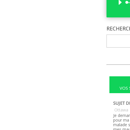
RECHERC
VOS 
SUJET D
Ottawa
Je deman
pour ma 
malade s
mes maux