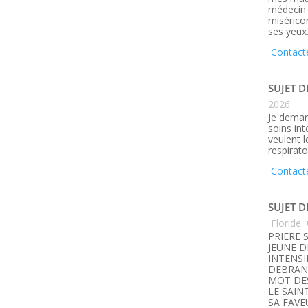
médecin q
misérico
ses yeux
Contact
SUJET D
2026
Je deman
soins in
veulent 
respirato
Contact
SUJET D
Floride
PRIERE 
JEUNE D
INTENSI
DEBRANC
MOT DE
LE SAIN
SA FAVE