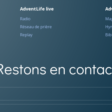
AdventLife live
Ad
Radio
Ma
Réseau de prière
Hym
Replay
Bib
Restons en contac