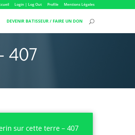
ccueil
Login | Log Out
Profile
Mentions Légales
DEVENIR BATISSEUR / FAIRE UN DON
 – 407
erin sur cette terre – 407