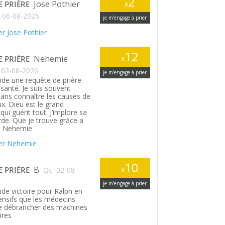
2
Jose Pothier
E PRIÈRE
x
06-08-2026
je m’engage à prier
r Jose Pothier
12
Nehemie
E PRIÈRE
x
02-08-2026
je m’engage à prier
de une requête de prière
santé. Je suis souvent
ans connaître les causes de
. Dieu est le grand
ui guérit tout. J’implore sa
rde. Que je trouve gràce a
. Nehemie
er Nehemie
10
B
E PRIÈRE
x
Qc
02-08-
je m’engage à prier
de victoire pour Ralph en
tensifs que les médecins
le débrancher des machines
ires