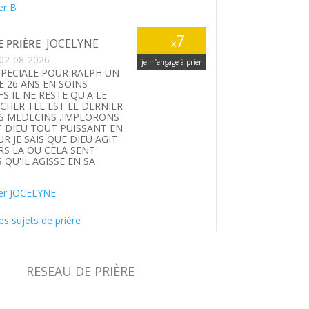
er B
7
JOCELYNE
E PRIÈRE
x
02-08-2026
je m’engage à prier
SPECIALE POUR RALPH UN
E 26 ANS EN SOINS
FS IL NE RESTE QU'A LE
HER TEL EST LE DERNIER
S MEDECINS .IMPLORONS
T DIEU TOUT PUISSANT EN
UR JE SAIS QUE DIEU AGIT
S LA OU CELA SENT
 QU'IL AGISSE EN SA
.
er JOCELYNE
es sujets de prière
RESEAU DE PRIÈRE