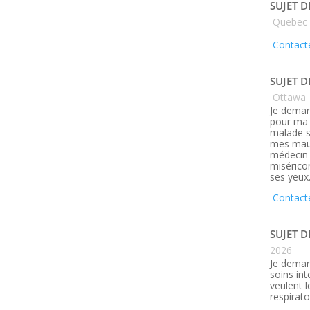
SUJET D
Quebec
Contacte
SUJET D
Ottawa
Je deman
pour ma 
malade s
mes maux
médecin q
misérico
ses yeux
Contact
SUJET D
2026
Je deman
soins in
veulent 
respirato