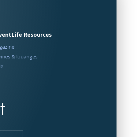
ventLife Resources
gazine
nes & louanges
le
t