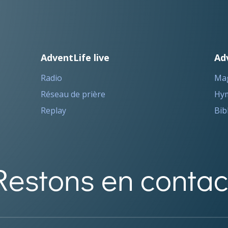
AdventLife live
Ad
Radio
Ma
Réseau de prière
Hym
Replay
Bib
Restons en contac