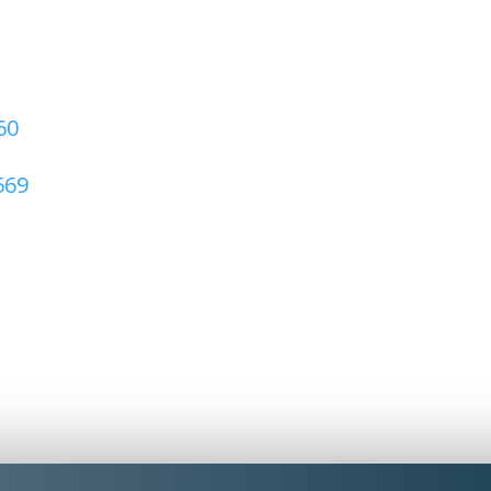
60
569