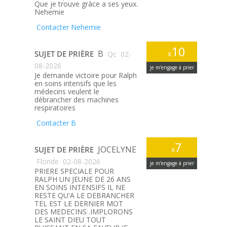
Que je trouve gràce a ses yeux.
Nehemie
Contacter Nehemie
10
B
SUJET DE PRIÈRE
x
Qc
02-
08-2026
je m’engage à prier
Je demande victoire pour Ralph
en soins intensifs que les
médecins veulent le
débrancher des machines
respiratoires
Contacter B
7
JOCELYNE
SUJET DE PRIÈRE
x
Floride
02-08-2026
je m’engage à prier
PRIERE SPECIALE POUR
RALPH UN JEUNE DE 26 ANS
EN SOINS INTENSIFS IL NE
RESTE QU'A LE DEBRANCHER
TEL EST LE DERNIER MOT
DES MEDECINS .IMPLORONS
LE SAINT DIEU TOUT