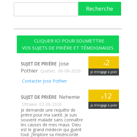
Recherche
CLIQUER ICI POUR SOUMETTRE
VOS SUJETS DE PRIÈRE ET TÉMOIGNAGES
2
Jose
SUJET DE PRIÈRE
x
Pothier
Quebec
06-08-2026
je m’engage à prier
Contacter Jose Pothier
12
Nehemie
SUJET DE PRIÈRE
x
Ottawa
02-08-2026
je m’engage à prier
Je demande une requête de
prière pour ma santé. Je suis
souvent malade sans connaître
les causes de mes maux. Dieu
est le grand médecin qui guérit
tout. J’implore sa miséricorde.