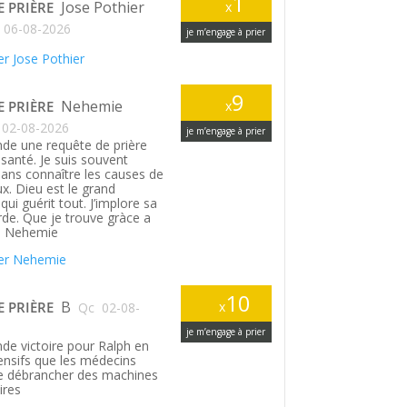
1
Jose Pothier
E PRIÈRE
x
06-08-2026
je m’engage à prier
r Jose Pothier
9
Nehemie
E PRIÈRE
x
02-08-2026
je m’engage à prier
de une requête de prière
santé. Je suis souvent
ans connaître les causes de
. Dieu est le grand
ui guérit tout. J’implore sa
rde. Que je trouve gràce a
. Nehemie
er Nehemie
10
B
E PRIÈRE
x
Qc
02-08-
je m’engage à prier
de victoire pour Ralph en
tensifs que les médecins
le débrancher des machines
ires