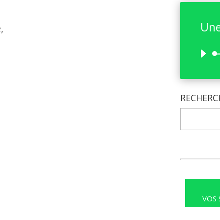
Une
,
RECHERC
VOS 