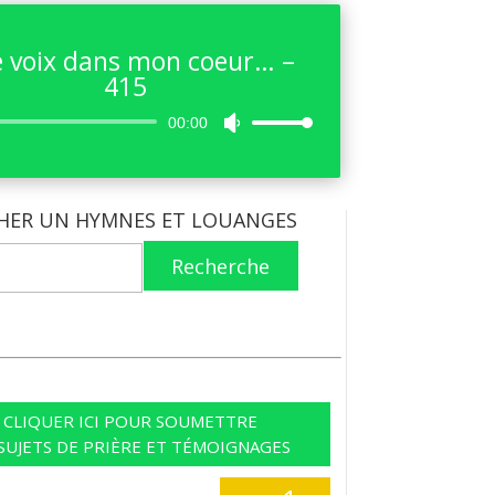
 voix dans mon coeur… –
415
Lecteur
00:00
Utilisez
audio
les
flèches
haut/bas
HER UN HYMNES ET LOUANGES
pour
augmenter
Recherche
ou
diminuer
le
volume.
CLIQUER ICI POUR SOUMETTRE
SUJETS DE PRIÈRE ET TÉMOIGNAGES