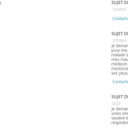
e
SUJET D
Quebec
Contacte
SUJET D
Ottawa
Je deman
pour ma 
malade s
mes maux
médecin q
misérico
ses yeux
Contact
SUJET D
2026
Je deman
soins in
veulent 
respirato