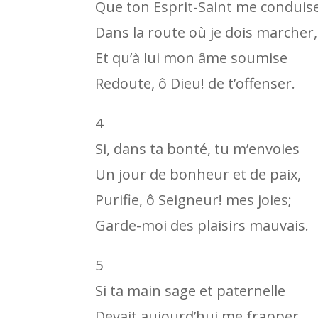
Que ton Esprit-Saint me conduis
Dans la route où je dois marcher,
Et qu’à lui mon âme soumise
Redoute, ô Dieu! de t’offenser.
4
Si, dans ta bonté, tu m’envoies
Un jour de bonheur et de paix,
Purifie, ô Seigneur! mes joies;
Garde-moi des plaisirs mauvais.
5
Si ta main sage et paternelle
Devait aujourd’hui me frapper,