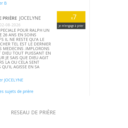
er B
7
JOCELYNE
E PRIÈRE
x
02-08-2026
je m’engage à prier
SPECIALE POUR RALPH UN
E 26 ANS EN SOINS
FS IL NE RESTE QU'A LE
HER TEL EST LE DERNIER
S MEDECINS .IMPLORONS
T DIEU TOUT PUISSANT EN
UR JE SAIS QUE DIEU AGIT
S LA OU CELA SENT
 QU'IL AGISSE EN SA
.
er JOCELYNE
es sujets de prière
RESEAU DE PRIÈRE