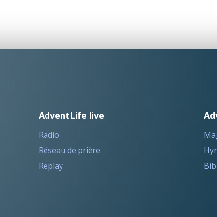
AdventLife live
Ad
Radio
Ma
Réseau de prière
Hym
Replay
Bib