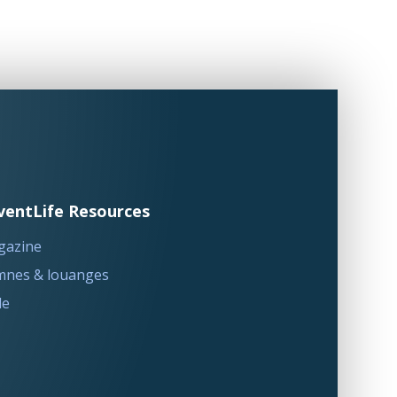
ventLife Resources
gazine
nes & louanges
le