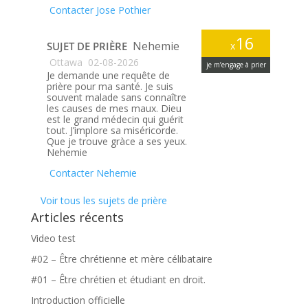
Contacter Jose Pothier
16
Nehemie
SUJET DE PRIÈRE
x
Ottawa
02-08-2026
je m’engage à prier
Je demande une requête de
prière pour ma santé. Je suis
souvent malade sans connaître
les causes de mes maux. Dieu
est le grand médecin qui guérit
tout. J’implore sa miséricorde.
Que je trouve gràce a ses yeux.
Nehemie
Contacter Nehemie
Voir tous les sujets de prière
Articles récents
Video test
#02 – Être chrétienne et mère célibataire
#01 – Être chrétien et étudiant en droit.
Introduction officielle