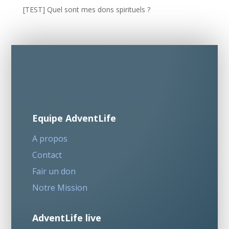
[TEST] Quel sont mes dons spirituels ?
Equipe AdventLife
A propos
Contact
Fair un don
Notre Mission
AdventLife live