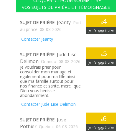
CLIQUER ICI POUR SOUMETTRE
VOS SUJETS DE PRIÈRE ET TÉMOIGNAGES
4
Jeanty
SUJET DE PRIÈRE
x
Port
au prince
08-08-2026
je m’engage à prier
Contacter Jeanty
5
Jude Lise
SUJET DE PRIÈRE
x
Delimon
Orlando
08-08-2026
je m’engage à prier
je voudrais prier pour
consolider mon mariage et
egalement pour ma fille ainsi
que ma famille surtout pour
nos finance et sante. merci. que
Dieu vous benisse
abondamment.
Contacter Jude Lise Delimon
6
Jose
SUJET DE PRIÈRE
x
Pothier
Quebec
06-08-2026
je m’engage à prier