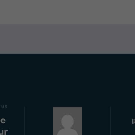
LUS
de
ur