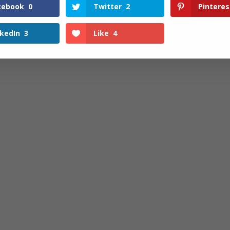
cebook
0
Twitter
2
Pinteres
nkedIn
3
Like
4