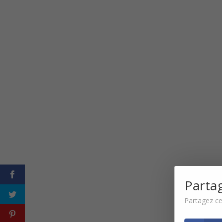
Parta
Partagez ce