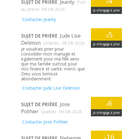
4
Jeanty
SUJET DE PRIÈRE
x
Port
au prince
08-08-2026
je m’engage à prier
Contacter Jeanty
5
Jude Lise
SUJET DE PRIÈRE
x
Delimon
Orlando
08-08-2026
je m’engage à prier
je voudrais prier pour
consolider mon mariage et
egalement pour ma fille ainsi
que ma famille surtout pour
nos finance et sante. merci. que
Dieu vous benisse
abondamment.
Contacter Jude Lise Delimon
6
Jose
SUJET DE PRIÈRE
x
Pothier
Quebec
06-08-2026
je m’engage à prier
Contacter Jose Pothier
16
Nehemie
SUJET DE PRIÈRE
x