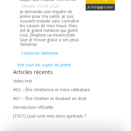
Ottawa
02-08-2026
je m’engage à prier
Je demande une requête de
prière pour ma santé. Je suis
souvent malade sans connaître
les causes de mes maux. Dieu
est le grand médecin qui guérit
tout. J’implore sa miséricorde.
Que je trouve gràce a ses yeux.
Nehemie
Contacter Nehemie
Voir tous les sujets de prière
Articles récents
Video test
#02 – Être chrétienne et mère célibataire
#01 – Être chrétien et étudiant en droit.
Introduction officielle
[TEST] Quel sont mes dons spirituels ?