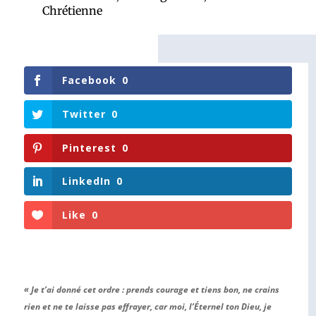
Chrétienne
Facebook
0
Twitter
0
Pinterest
0
LinkedIn
0
Like
0
« Je t’ai donné cet ordre : prends courage et tiens bon, ne crains
rien et ne te laisse pas effrayer, car moi, l’Éternel ton Dieu, je