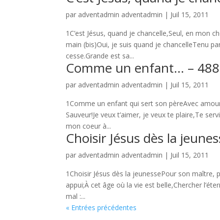
par
adventadmin adventadmin
|
Juil 15, 2011
1C’est Jésus, quand je chancelle,Seul, en mon c
main (bis)Oui, je suis quand je chancelleTenu pa
cesse.Grande est sa...
Comme un enfant… – 488
par
adventadmin adventadmin
|
Juil 15, 2011
1Comme un enfant qui sert son pèreAvec amour, a
Sauveur!Je veux t’aimer, je veux te plaire,Te se
mon coeur à...
Choisir Jésus dès la jeune
par
adventadmin adventadmin
|
Juil 15, 2011
1Choisir Jésus dès la jeunessePour son maître, p
appui;À cet âge où la vie est belle,Chercher l’éte
mal :...
« Entrées précédentes