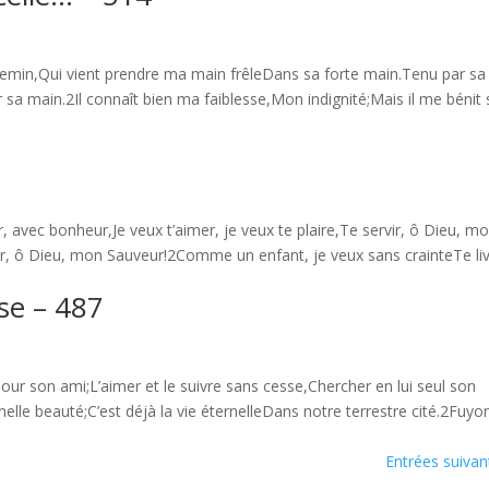
hemin,Qui vient prendre ma main frêleDans sa forte main.Tenu par sa
r sa main.2Il connaît bien ma faiblesse,Mon indignité;Mais il me bénit
vec bonheur,Je veux t’aimer, je veux te plaire,Te servir, ô Dieu, m
rvir, ô Dieu, mon Sauveur!2Comme un enfant, je veux sans crainteTe li
sse – 487
our son ami;L’aimer et le suivre sans cesse,Chercher en lui seul son
rnelle beauté;C’est déjà la vie éternelleDans notre terrestre cité.2Fuyo
Entrées suivan