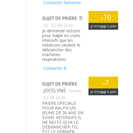
Contacter Nehemie
10
B
SUJET DE PRIÈRE
x
Qc
02-08-2026
je m’engage à prier
Je demande victoire
pour Ralph en soins
intensifs que les
médecins veulent le
débrancher des
machines
respiratoires
Contacter B
7
SUJET DE PRIÈRE
x
JOCELYNE
Floride
je m’engage à prier
02-08-2026
PRIERE SPECIALE
POUR RALPH UN
JEUNE DE 26 ANS EN
SOINS INTENSIFS IL
NE RESTE QU'A LE
DEBRANCHER TEL
EST LE DERNIER