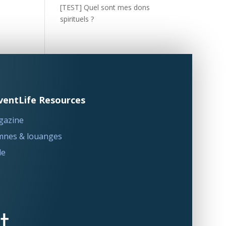
[TEST] Quel sont mes dons
spirituels ?
ventLife Resources
gazine
nes & louanges
le
t