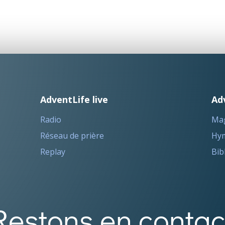
AdventLife live
Ad
Radio
Ma
Réseau de prière
Hym
Replay
Bib
Restons en contac