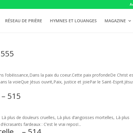
A
RÉSEAU DE PRIÈRE
HYMNES ET LOUANGES
MAGAZINE
 555
 l’obéissance,Dans la paix du coeur.Cette paix profondeDe Christ es
s la voieQue Jésus ouvrit,Paix, justice et joiePar le Saint-Esprit.Jésu
s – 515
s; Là plus de douleurs cruelles, Là plus d’angoisses mortelles, Là plus
d’écrasants fardeaux : C’est le vrai repos!...
celle… – 514