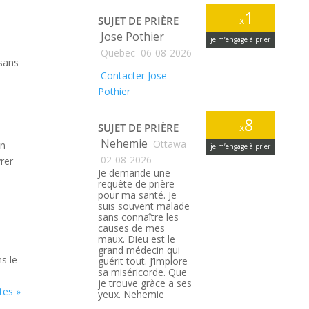
1
SUJET DE PRIÈRE
x
Jose Pothier
je m’engage à prier
Quebec
06-08-2026
 sans
Contacter Jose
Pothier
8
SUJET DE PRIÈRE
x
Nehemie
Ottawa
on
je m’engage à prier
02-08-2026
vrer
Je demande une
requête de prière
pour ma santé. Je
suis souvent malade
sans connaître les
causes de mes
maux. Dieu est le
grand médecin qui
ns le
guérit tout. J’implore
sa miséricorde. Que
je trouve gràce a ses
tes »
yeux. Nehemie