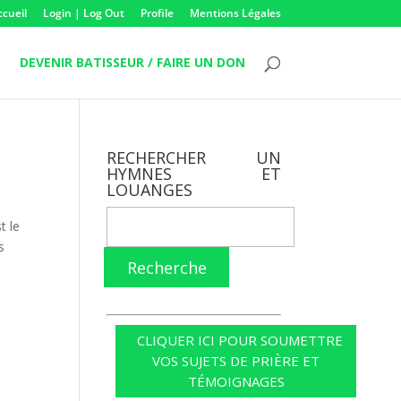
ccueil
Login | Log Out
Profile
Mentions Légales
DEVENIR BATISSEUR / FAIRE UN DON
RECHERCHER UN
HYMNES ET
LOUANGES
t le
s
Recherche
CLIQUER ICI POUR SOUMETTRE
VOS SUJETS DE PRIÈRE ET
TÉMOIGNAGES