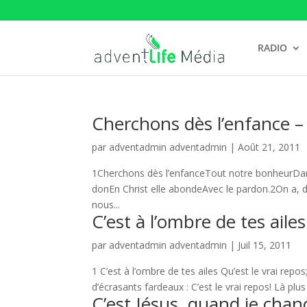
RADIO
Cherchons dès l’enfance –
par
adventadmin adventadmin
|
Août 21, 2011
1Cherchons dès l’enfanceTout notre bonheurDans
donEn Christ elle abondeAvec le pardon.2On a, dan
nous...
C’est à l’ombre de tes aile
par
adventadmin adventadmin
|
Juil 15, 2011
1 C’est à l’ombre de tes ailes Qu’est le vrai repo
d’écrasants fardeaux : C’est le vrai repos! Là plus 
C’est Jésus, quand je chan