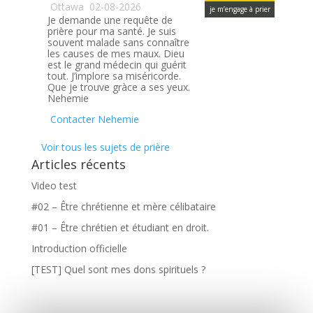
Ottawa
02-08-2026
je m’engage à prier
Je demande une requête de
prière pour ma santé. Je suis
souvent malade sans connaître
les causes de mes maux. Dieu
est le grand médecin qui guérit
tout. J’implore sa miséricorde.
Que je trouve gràce a ses yeux.
Nehemie
Contacter Nehemie
Voir tous les sujets de prière
Articles récents
Video test
#02 – Être chrétienne et mère célibataire
#01 – Être chrétien et étudiant en droit.
Introduction officielle
[TEST] Quel sont mes dons spirituels ?