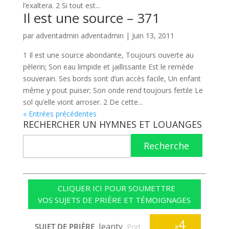
l’exaltera. 2 Si tout est...
Il est une source – 371
par
adventadmin adventadmin
|
Juin 13, 2011
1 Il est une source abondante, Toujours ouverte au
pèlerin; Son eau limpide et jaillissante Est le remède
souverain. Ses bords sont d’un accès facile, Un enfant
même y pout puiser; Son onde rend toujours fertile Le
sol qu’elle viont arroser. 2 De cette...
« Entrées précédentes
RECHERCHER UN HYMNES ET LOUANGES
Recherche
CLIQUER ICI POUR SOUMETTRE
VOS SUJETS DE PRIÈRE ET TÉMOIGNAGES
4
Jeanty
SUJET DE PRIÈRE
x
Port