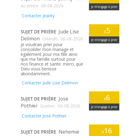
au prince
08-08-2026
je m’engage à prier
Contacter Jeanty
5
Jude Lise
SUJET DE PRIÈRE
x
Delimon
Orlando
08-08-2026
je m’engage à prier
je voudrais prier pour
consolider mon mariage et
egalement pour ma fille ainsi
que ma famille surtout pour
nos finance et sante. merci. que
Dieu vous benisse
abondamment.
Contacter Jude Lise Delimon
6
Jose
SUJET DE PRIÈRE
x
Pothier
Quebec
06-08-2026
je m’engage à prier
Contacter Jose Pothier
16
Nehemie
SUJET DE PRIÈRE
x