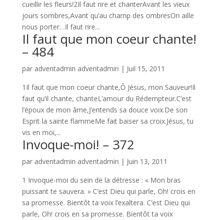
cueillir les fleurs!2Il faut rire et chanterAvant les vieux
jours sombres,Avant qu’au champ des ombresOn aille
nous porter…Il faut rire...
Il faut que mon coeur chante!
– 484
par
adventadmin adventadmin
|
Juil 15, 2011
1Il faut que mon coeur chante,Ô Jésus, mon Sauveur!Il
faut qu’il chante, chanteL’amour du Rédempteur.C’est
l’époux de mon âme,J’entends sa douce voix.De son
Esprit la sainte flammeMe fait baiser sa croix.Jésus, tu
vis en moi,...
Invoque-moi! – 372
par
adventadmin adventadmin
|
Juin 13, 2011
1 Invoque-moi du sein de la détresse : « Mon bras
puissant te sauvera. » C’est Dieu qui parle, Oh! crois en
sa promesse. Bientôt ta voix l’exaltera. C’est Dieu qui
parle, Oh! crois en sa promesse. Bientôt ta voix