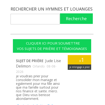
RECHERCHER UN HYMNES ET LOUANGES
Recherche
CLIQUER ICI POUR SOUMETTRE
VOS SUJETS DE PRIÈRE ET TÉMOIGNAGES
1
Jude Lise
SUJET DE PRIÈRE
x
Delimon
Orlando
08-08-
je m’engage à prier
2026
je voudrais prier pour
consolider mon mariage et
egalement pour ma fille ainsi
que ma famille surtout pour
nos finance et sante. merci.
que Dieu vous benisse
abondamment.