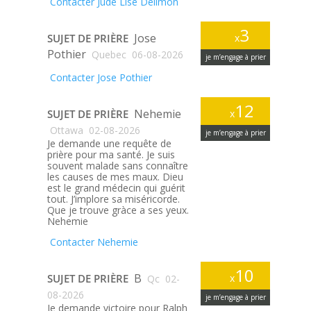
Contacter Jude Lise Delimon
3
Jose
SUJET DE PRIÈRE
x
Pothier
Quebec
06-08-2026
je m’engage à prier
Contacter Jose Pothier
12
Nehemie
SUJET DE PRIÈRE
x
Ottawa
02-08-2026
je m’engage à prier
Je demande une requête de
prière pour ma santé. Je suis
souvent malade sans connaître
les causes de mes maux. Dieu
est le grand médecin qui guérit
tout. J’implore sa miséricorde.
Que je trouve gràce a ses yeux.
Nehemie
Contacter Nehemie
10
B
SUJET DE PRIÈRE
x
Qc
02-
08-2026
je m’engage à prier
Je demande victoire pour Ralph