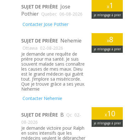
1
Jose
SUJET DE PRIÈRE
x
Pothier
Quebec
06-08-2026
je m’engage à prier
Contacter Jose Pothier
8
Nehemie
SUJET DE PRIÈRE
x
Ottawa
02-08-2026
je m’engage à prier
Je demande une requête de
prière pour ma santé. Je suis
souvent malade sans connaître
les causes de mes maux. Dieu
est le grand médecin qui guérit
tout. J’implore sa miséricorde.
Que je trouve gràce a ses yeux.
Nehemie
Contacter Nehemie
10
B
SUJET DE PRIÈRE
x
Qc
02-
08-2026
je m’engage à prier
Je demande victoire pour Ralph
en soins intensifs que les
médecins veulent le débrancher