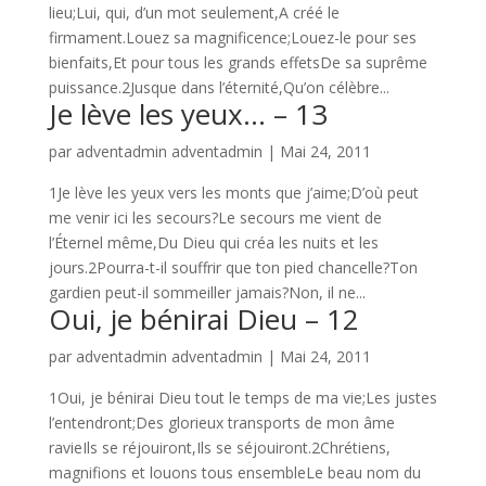
lieu;Lui, qui, d’un mot seulement,A créé le
firmament.Louez sa magnificence;Louez-le pour ses
bienfaits,Et pour tous les grands effetsDe sa suprême
puissance.2Jusque dans l’éternité,Qu’on célèbre...
Je lève les yeux… – 13
par
adventadmin adventadmin
|
Mai 24, 2011
1Je lève les yeux vers les monts que j’aime;D’où peut
me venir ici les secours?Le secours me vient de
l’Éternel même,Du Dieu qui créa les nuits et les
jours.2Pourra-t-il souffrir que ton pied chancelle?Ton
gardien peut-il sommeiller jamais?Non, il ne...
Oui, je bénirai Dieu – 12
par
adventadmin adventadmin
|
Mai 24, 2011
1Oui, je bénirai Dieu tout le temps de ma vie;Les justes
l’entendront;Des glorieux transports de mon âme
ravieIls se réjouiront,Ils se séjouiront.2Chrétiens,
magnifions et louons tous ensembleLe beau nom du