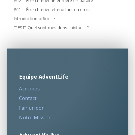
#02 – Être chrétienne et mère célibataire
#01 – Être chrétien et étudiant en droit.
Introduction officielle
[TEST] Quel sont mes dons spirituels ?
Equipe AdventLife
A propos
Contact
Fair un don
Notre Mission