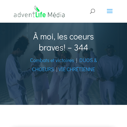
À moi, les coeurs
braves! – 344
Combats et victoires
|
DUOS &
CHOEURS
|
VIE CHRÉTIENNE