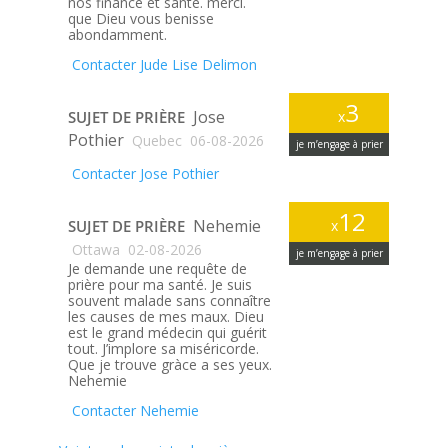
nos finance et sante. merci.
que Dieu vous benisse
abondamment.
Contacter Jude Lise Delimon
3
Jose
SUJET DE PRIÈRE
x
Pothier
Quebec
06-08-2026
je m’engage à prier
Contacter Jose Pothier
12
Nehemie
SUJET DE PRIÈRE
x
Ottawa
02-08-2026
je m’engage à prier
Je demande une requête de
prière pour ma santé. Je suis
souvent malade sans connaître
les causes de mes maux. Dieu
est le grand médecin qui guérit
tout. J’implore sa miséricorde.
Que je trouve gràce a ses yeux.
Nehemie
Contacter Nehemie