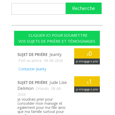
Recherche
CLIQUER ICI POUR SOUMETTRE
VOS SUJETS DE PRIÈRE ET TÉMOIGNAGES
0
Jeanty
SUJET DE PRIÈRE
x
Port au prince
08-08-2026
je m’engage à prier
Contacter Jeanty
1
Jude Lise
SUJET DE PRIÈRE
x
Delimon
Orlando
08-08-
je m’engage à prier
2026
je voudrais prier pour
consolider mon mariage et
egalement pour ma fille ainsi
que ma famille surtout pour