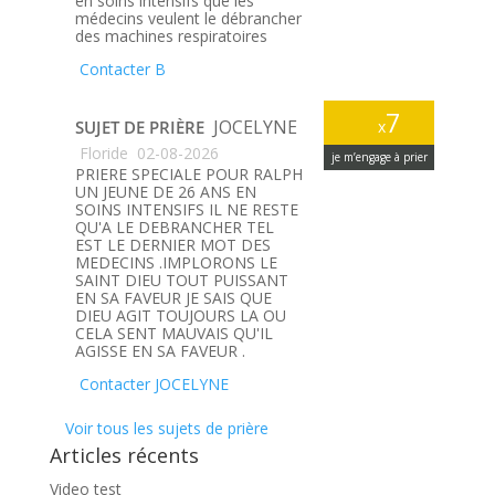
en soins intensifs que les
médecins veulent le débrancher
des machines respiratoires
Contacter B
7
JOCELYNE
SUJET DE PRIÈRE
x
Floride
02-08-2026
je m’engage à prier
PRIERE SPECIALE POUR RALPH
UN JEUNE DE 26 ANS EN
SOINS INTENSIFS IL NE RESTE
QU'A LE DEBRANCHER TEL
EST LE DERNIER MOT DES
MEDECINS .IMPLORONS LE
SAINT DIEU TOUT PUISSANT
EN SA FAVEUR JE SAIS QUE
DIEU AGIT TOUJOURS LA OU
CELA SENT MAUVAIS QU'IL
AGISSE EN SA FAVEUR .
Contacter JOCELYNE
Voir tous les sujets de prière
Articles récents
Video test