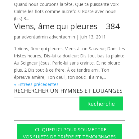
Quand nous courbons la tête, Que ta puissante voix
Calme les flots comme autrefois! Roste avec nous!
(bis) 3...
Viens, âme qui pleures – 384
par
adventadmin adventadmin
|
Juin 13, 2011
1 Viens, âme qui pleures, Viens à ton Sauveur; Dans tes
tristes heures, Dis-lui ta douleur; Dis tout bas ta plainte
Au Seigneur Jésus, Parle-lui sans crainte, Et ne pleure
plus. 2 Dis tout à ce frère, À ce tendre ami, Ton
épreuve amère, Ton deuil, ton souci. Il aime,...
« Entrées précédentes
RECHERCHER UN HYMNES ET LOUANGES
Recherche
CLIQUER ICI POUR SOUMETTRE
VOS SUJETS DE PRIÈRE ET TÉMOIGNAGES