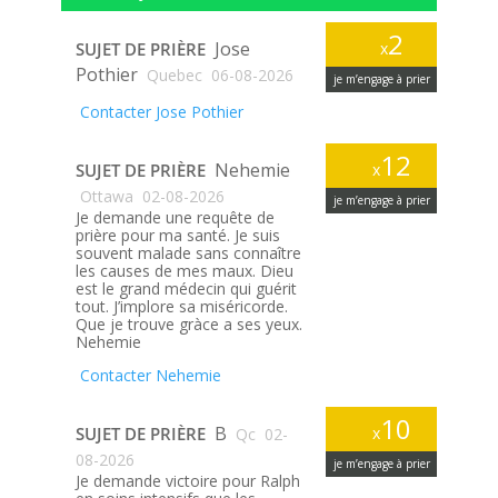
2
Jose
SUJET DE PRIÈRE
x
Pothier
Quebec
06-08-2026
je m’engage à prier
Contacter Jose Pothier
12
Nehemie
SUJET DE PRIÈRE
x
Ottawa
02-08-2026
je m’engage à prier
Je demande une requête de
prière pour ma santé. Je suis
souvent malade sans connaître
les causes de mes maux. Dieu
est le grand médecin qui guérit
tout. J’implore sa miséricorde.
Que je trouve gràce a ses yeux.
Nehemie
Contacter Nehemie
10
B
SUJET DE PRIÈRE
x
Qc
02-
08-2026
je m’engage à prier
Je demande victoire pour Ralph