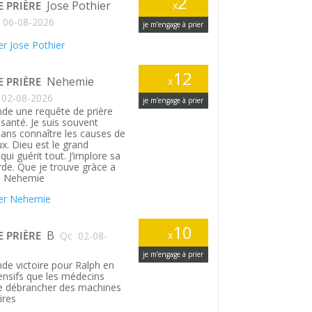
2
Jose Pothier
E PRIÈRE
x
06-08-2026
je m’engage à prier
r Jose Pothier
12
Nehemie
E PRIÈRE
x
02-08-2026
je m’engage à prier
de une requête de prière
santé. Je suis souvent
ans connaître les causes de
. Dieu est le grand
ui guérit tout. J’implore sa
rde. Que je trouve gràce a
. Nehemie
er Nehemie
10
B
E PRIÈRE
x
Qc
02-08-
je m’engage à prier
de victoire pour Ralph en
tensifs que les médecins
le débrancher des machines
ires