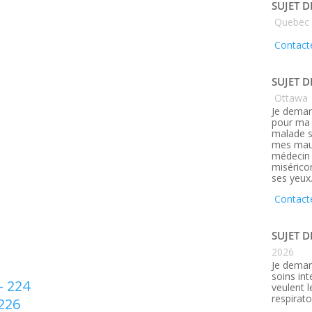
SUJET D
Quebec
Contacte
SUJET D
Ottawa
Je deman
pour ma 
malade s
mes maux
médecin q
misérico
ses yeux
Contact
SUJET D
2026
Je deman
soins in
– 224
veulent 
respirato
 226