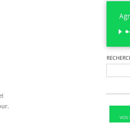
Agn
RECHERC
e!
our.
VOS 