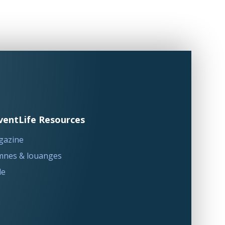
ventLife Resources
gazine
nes & louanges
le