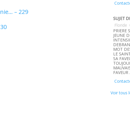
Contact
énie… – 229
SUJET D
Floride
230
PRIERE 
JEUNE D
INTENSI
DEBRANC
MOT DE
LE SAIN
SA FAVE
TOUJOUR
MAUVAIS
FAVEUR 
Contact
Voir tous l