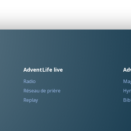
AdventLife live
Ad
Radio
Ma
Réseau de prière
Hym
Replay
Bib