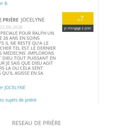
er B
7
JOCELYNE
E PRIÈRE
x
02-08-2026
je m’engage à prier
SPECIALE POUR RALPH UN
E 26 ANS EN SOINS
FS IL NE RESTE QU'A LE
HER TEL EST LE DERNIER
S MEDECINS .IMPLORONS
T DIEU TOUT PUISSANT EN
UR JE SAIS QUE DIEU AGIT
S LA OU CELA SENT
 QU'IL AGISSE EN SA
.
er JOCELYNE
es sujets de prière
RESEAU DE PRIÈRE