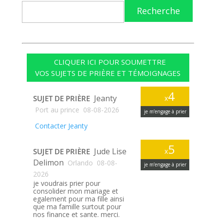
Recherche
CLIQUER ICI POUR SOUMETTRE
VOS SUJETS DE PRIÈRE ET TÉMOIGNAGES
4
Jeanty
SUJET DE PRIÈRE
x
Port au prince
08-08-2026
je m’engage à prier
Contacter Jeanty
5
Jude Lise
SUJET DE PRIÈRE
x
Delimon
Orlando
08-08-
je m’engage à prier
2026
je voudrais prier pour
consolider mon mariage et
egalement pour ma fille ainsi
que ma famille surtout pour
nos finance et sante. merci.