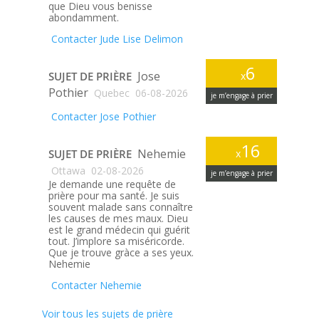
que Dieu vous benisse
abondamment.
Contacter Jude Lise Delimon
6
Jose
SUJET DE PRIÈRE
x
Pothier
Quebec
06-08-2026
je m’engage à prier
Contacter Jose Pothier
16
Nehemie
SUJET DE PRIÈRE
x
Ottawa
02-08-2026
je m’engage à prier
Je demande une requête de
prière pour ma santé. Je suis
souvent malade sans connaître
les causes de mes maux. Dieu
est le grand médecin qui guérit
tout. J’implore sa miséricorde.
Que je trouve gràce a ses yeux.
Nehemie
Contacter Nehemie
Voir tous les sujets de prière