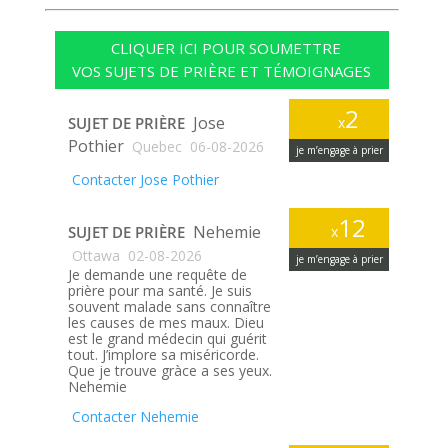
CLIQUER ICI POUR SOUMETTRE
VOS SUJETS DE PRIÈRE ET TÉMOIGNAGES
2
Jose
SUJET DE PRIÈRE
x
Pothier
Quebec
06-08-2026
je m’engage à prier
Contacter Jose Pothier
12
Nehemie
SUJET DE PRIÈRE
x
Ottawa
02-08-2026
je m’engage à prier
Je demande une requête de
prière pour ma santé. Je suis
souvent malade sans connaître
les causes de mes maux. Dieu
est le grand médecin qui guérit
tout. J’implore sa miséricorde.
Que je trouve gràce a ses yeux.
Nehemie
Contacter Nehemie