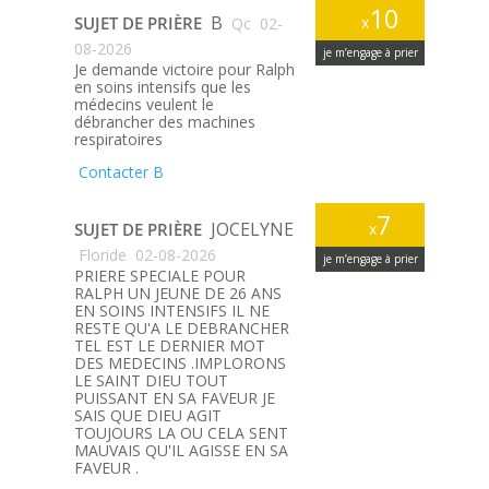
10
B
SUJET DE PRIÈRE
x
Qc
02-
08-2026
je m’engage à prier
Je demande victoire pour Ralph
en soins intensifs que les
médecins veulent le
débrancher des machines
respiratoires
Contacter B
7
JOCELYNE
SUJET DE PRIÈRE
x
Floride
02-08-2026
je m’engage à prier
PRIERE SPECIALE POUR
RALPH UN JEUNE DE 26 ANS
EN SOINS INTENSIFS IL NE
RESTE QU'A LE DEBRANCHER
TEL EST LE DERNIER MOT
DES MEDECINS .IMPLORONS
LE SAINT DIEU TOUT
PUISSANT EN SA FAVEUR JE
SAIS QUE DIEU AGIT
TOUJOURS LA OU CELA SENT
MAUVAIS QU'IL AGISSE EN SA
FAVEUR .