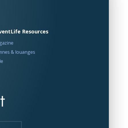
ventLife Resources
gazine
nes & louanges
le
t