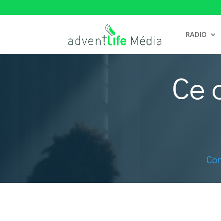
RADIO
Ce 
Con