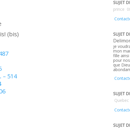
SUJET D
prince
0
Contacte
e
s! (bis)
SUJET D
Delimo
je voudra
mon mar
 487
fille ain
pour nos 
que Dieu
5
abondam
… – 514
Contacte
4
06
SUJET D
Quebec
Contacte
SUJET D