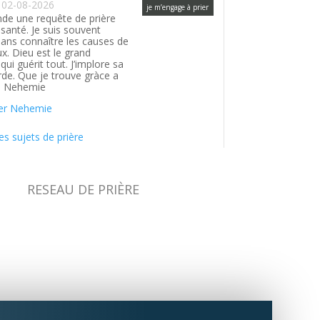
02-08-2026
je m’engage à prier
de une requête de prière
santé. Je suis souvent
ans connaître les causes de
. Dieu est le grand
ui guérit tout. J’implore sa
rde. Que je trouve gràce a
. Nehemie
er Nehemie
es sujets de prière
RESEAU DE PRIÈRE