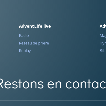
AdventLife live
Ad
Radio
Ma
Réseau de prière
Hym
Replay
Bib
Restons en contac