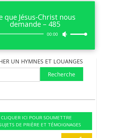
e que Jésus-Christ nous
demande – 485
Lecteur
00:00
Utilisez
audio
les
flèches
haut/bas
HER UN HYMNES ET LOUANGES
pour
augmenter
Recherche
ou
diminuer
le
volume.
CLIQUER ICI POUR SOUMETTRE
SUJETS DE PRIÈRE ET TÉMOIGNAGES