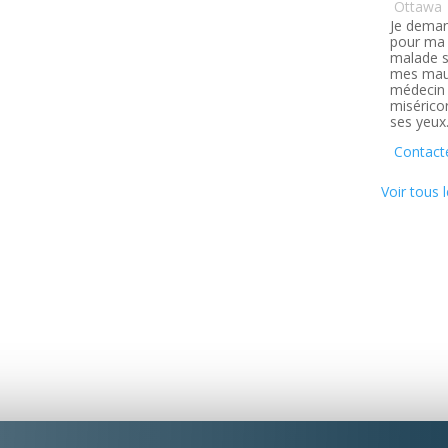
Ottawa
Je deman
pour ma 
malade s
mes maux
médecin q
misérico
ses yeux
Contact
Voir tous l