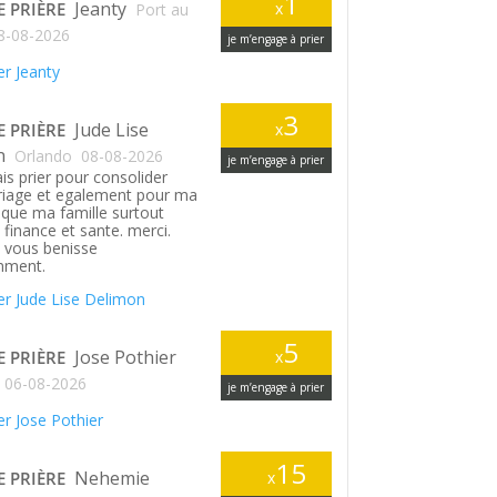
1
Jeanty
E PRIÈRE
x
Port au
8-08-2026
je m’engage à prier
r Jeanty
3
Jude Lise
E PRIÈRE
x
n
Orlando
08-08-2026
je m’engage à prier
is prier pour consolider
iage et egalement pour ma
si que ma famille surtout
finance et sante. merci.
 vous benisse
ment.
r Jude Lise Delimon
5
Jose Pothier
E PRIÈRE
x
06-08-2026
je m’engage à prier
r Jose Pothier
15
Nehemie
E PRIÈRE
x