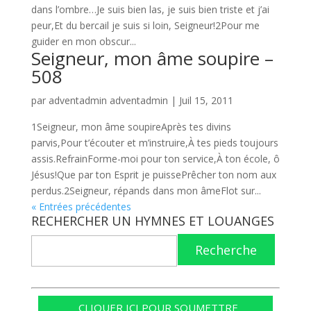
dans l’ombre…Je suis bien las, je suis bien triste et j’ai
peur,Et du bercail je suis si loin, Seigneur!2Pour me
guider en mon obscur...
Seigneur, mon âme soupire –
508
par
adventadmin adventadmin
|
Juil 15, 2011
1Seigneur, mon âme soupireAprès tes divins
parvis,Pour t’écouter et m’instruire,À tes pieds toujours
assis.RefrainForme-moi pour ton service,À ton école, ô
Jésus!Que par ton Esprit je puissePrêcher ton nom aux
perdus.2Seigneur, répands dans mon âmeFlot sur...
« Entrées précédentes
RECHERCHER UN HYMNES ET LOUANGES
Recherche
CLIQUER ICI POUR SOUMETTRE