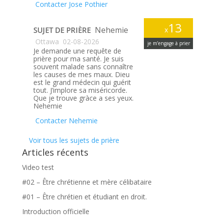
Contacter Jose Pothier
13
Nehemie
SUJET DE PRIÈRE
x
Ottawa
02-08-2026
je m’engage à prier
Je demande une requête de
prière pour ma santé. Je suis
souvent malade sans connaître
les causes de mes maux. Dieu
est le grand médecin qui guérit
tout. J’implore sa miséricorde.
Que je trouve gràce a ses yeux.
Nehemie
Contacter Nehemie
Voir tous les sujets de prière
Articles récents
Video test
#02 – Être chrétienne et mère célibataire
#01 – Être chrétien et étudiant en droit.
Introduction officielle