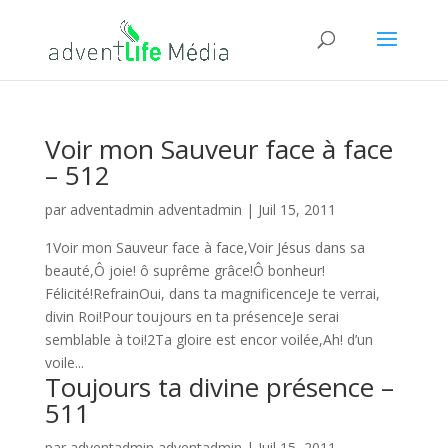
Voir mon Sauveur face à face
– 512
par
adventadmin adventadmin
|
Juil 15, 2011
1Voir mon Sauveur face à face,Voir Jésus dans sa
beauté,Ô joie! ô suprême grâce!Ô bonheur!
Félicité!RefrainOui, dans ta magnificenceJe te verrai,
divin Roi!Pour toujours en ta présenceJe serai
semblable à toi!2Ta gloire est encor voilée,Ah! d’un
voile...
Toujours ta divine présence –
511
par
adventadmin adventadmin
|
Juil 15, 2011