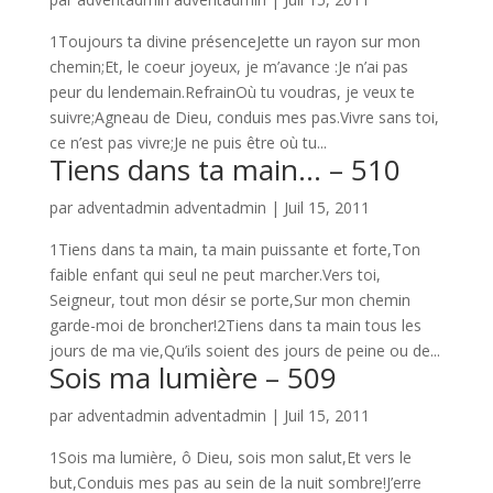
1Toujours ta divine présenceJette un rayon sur mon
chemin;Et, le coeur joyeux, je m’avance :Je n’ai pas
peur du lendemain.RefrainOù tu voudras, je veux te
suivre;Agneau de Dieu, conduis mes pas.Vivre sans toi,
ce n’est pas vivre;Je ne puis être où tu...
Tiens dans ta main… – 510
par
adventadmin adventadmin
|
Juil 15, 2011
1Tiens dans ta main, ta main puissante et forte,Ton
faible enfant qui seul ne peut marcher.Vers toi,
Seigneur, tout mon désir se porte,Sur mon chemin
garde-moi de broncher!2Tiens dans ta main tous les
jours de ma vie,Qu’ils soient des jours de peine ou de...
Sois ma lumière – 509
par
adventadmin adventadmin
|
Juil 15, 2011
1Sois ma lumière, ô Dieu, sois mon salut,Et vers le
but,Conduis mes pas au sein de la nuit sombre!J’erre