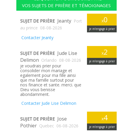
VOS SUJETS DE PRIÈRE ET TÉMOIGNAGES
0
Jeanty
SUJET DE PRIÈRE
x
Port
au prince
08-08-2026
je m’engage à prier
Contacter Jeanty
2
Jude Lise
SUJET DE PRIÈRE
x
Delimon
Orlando
08-08-2026
je m’engage à prier
je voudrais prier pour
consolider mon mariage et
egalement pour ma fille ainsi
que ma famille surtout pour
nos finance et sante. merci. que
Dieu vous benisse
abondamment.
Contacter Jude Lise Delimon
4
Jose
SUJET DE PRIÈRE
x
Pothier
Quebec
06-08-2026
je m’engage à prier