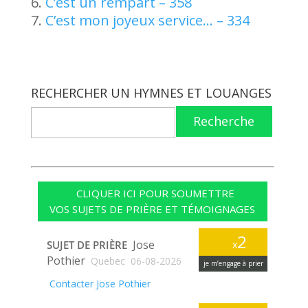
C’est un rempart – 358
C’est mon joyeux service… – 334
RECHERCHER UN HYMNES ET LOUANGES
Recherche
CLIQUER ICI POUR SOUMETTRE
VOS SUJETS DE PRIÈRE ET TÉMOIGNAGES
2
Jose
SUJET DE PRIÈRE
x
Pothier
Quebec
06-08-2026
je m’engage à prier
Contacter Jose Pothier