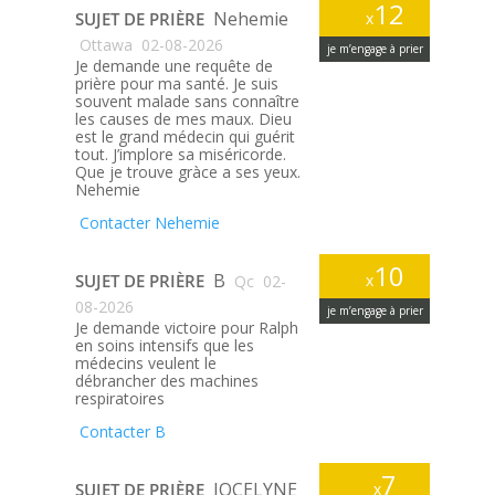
12
Nehemie
SUJET DE PRIÈRE
x
Ottawa
02-08-2026
je m’engage à prier
Je demande une requête de
prière pour ma santé. Je suis
souvent malade sans connaître
les causes de mes maux. Dieu
est le grand médecin qui guérit
tout. J’implore sa miséricorde.
Que je trouve gràce a ses yeux.
Nehemie
Contacter Nehemie
10
B
SUJET DE PRIÈRE
x
Qc
02-
08-2026
je m’engage à prier
Je demande victoire pour Ralph
en soins intensifs que les
médecins veulent le
débrancher des machines
respiratoires
Contacter B
7
JOCELYNE
SUJET DE PRIÈRE
x