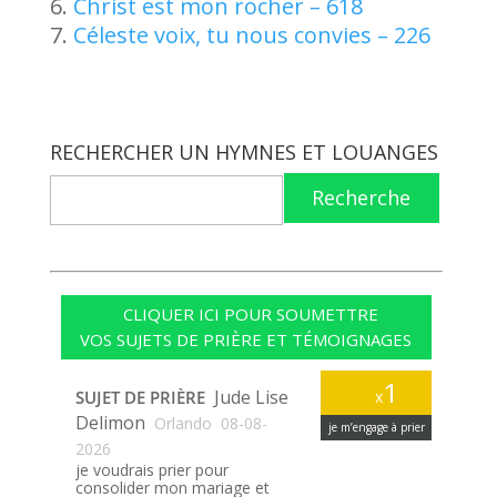
Christ est mon rocher – 618
Céleste voix, tu nous convies – 226
RECHERCHER UN HYMNES ET LOUANGES
Recherche
CLIQUER ICI POUR SOUMETTRE
VOS SUJETS DE PRIÈRE ET TÉMOIGNAGES
1
Jude Lise
SUJET DE PRIÈRE
x
Delimon
Orlando
08-08-
je m’engage à prier
2026
je voudrais prier pour
consolider mon mariage et