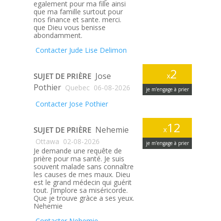
egalement pour ma fille ainsi
que ma famille surtout pour
nos finance et sante. merci.
que Dieu vous benisse
abondamment.
Contacter Jude Lise Delimon
2
Jose
SUJET DE PRIÈRE
x
Pothier
Quebec
06-08-2026
je m’engage à prier
Contacter Jose Pothier
12
Nehemie
SUJET DE PRIÈRE
x
Ottawa
02-08-2026
je m’engage à prier
Je demande une requête de
prière pour ma santé. Je suis
souvent malade sans connaître
les causes de mes maux. Dieu
est le grand médecin qui guérit
tout. J’implore sa miséricorde.
Que je trouve gràce a ses yeux.
Nehemie
Contacter Nehemie