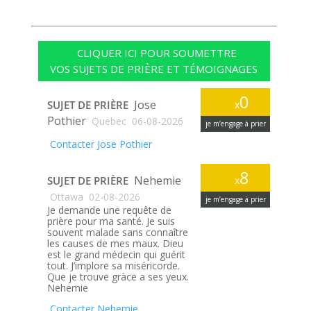
CLIQUER ICI POUR SOUMETTRE
VOS SUJETS DE PRIÈRE ET TÉMOIGNAGES
0
Jose
SUJET DE PRIÈRE
x
Pothier
Quebec
06-08-2026
je m’engage à prier
Contacter Jose Pothier
8
Nehemie
SUJET DE PRIÈRE
x
Ottawa
02-08-2026
je m’engage à prier
Je demande une requête de
prière pour ma santé. Je suis
souvent malade sans connaître
les causes de mes maux. Dieu
est le grand médecin qui guérit
tout. J’implore sa miséricorde.
Que je trouve gràce a ses yeux.
Nehemie
Contacter Nehemie