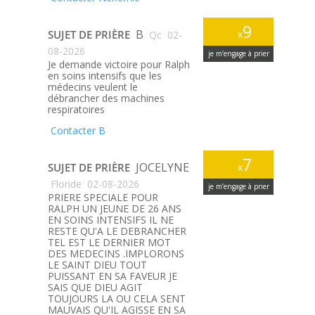
9
B
SUJET DE PRIÈRE
x
Qc
02-
08-2026
je m’engage à prier
Je demande victoire pour Ralph
en soins intensifs que les
médecins veulent le
débrancher des machines
respiratoires
Contacter B
7
JOCELYNE
SUJET DE PRIÈRE
x
Floride
02-08-2026
je m’engage à prier
PRIERE SPECIALE POUR
RALPH UN JEUNE DE 26 ANS
EN SOINS INTENSIFS IL NE
RESTE QU'A LE DEBRANCHER
TEL EST LE DERNIER MOT
DES MEDECINS .IMPLORONS
LE SAINT DIEU TOUT
PUISSANT EN SA FAVEUR JE
SAIS QUE DIEU AGIT
TOUJOURS LA OU CELA SENT
MAUVAIS QU'IL AGISSE EN SA