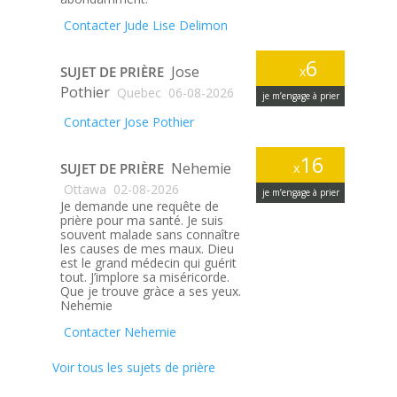
Contacter Jude Lise Delimon
6
Jose
SUJET DE PRIÈRE
x
Pothier
Quebec
06-08-2026
je m’engage à prier
Contacter Jose Pothier
16
Nehemie
SUJET DE PRIÈRE
x
Ottawa
02-08-2026
je m’engage à prier
Je demande une requête de
prière pour ma santé. Je suis
souvent malade sans connaître
les causes de mes maux. Dieu
est le grand médecin qui guérit
tout. J’implore sa miséricorde.
Que je trouve gràce a ses yeux.
Nehemie
Contacter Nehemie
Voir tous les sujets de prière