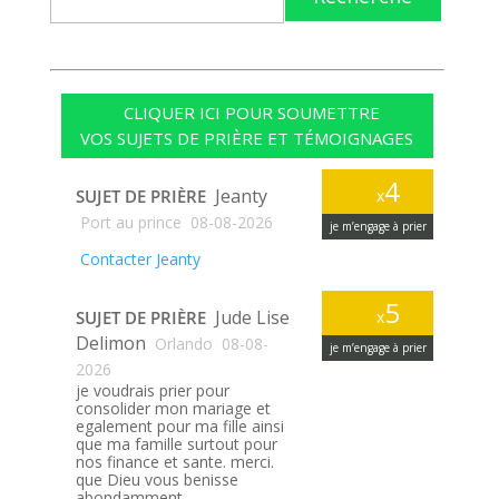
CLIQUER ICI POUR SOUMETTRE
VOS SUJETS DE PRIÈRE ET TÉMOIGNAGES
4
Jeanty
SUJET DE PRIÈRE
x
Port au prince
08-08-2026
je m’engage à prier
Contacter Jeanty
5
Jude Lise
SUJET DE PRIÈRE
x
Delimon
Orlando
08-08-
je m’engage à prier
2026
je voudrais prier pour
consolider mon mariage et
egalement pour ma fille ainsi
que ma famille surtout pour
nos finance et sante. merci.
que Dieu vous benisse
abondamment.