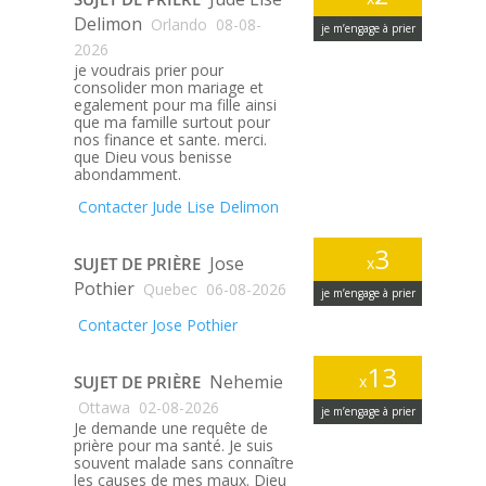
Delimon
Orlando
08-08-
je m’engage à prier
2026
je voudrais prier pour
consolider mon mariage et
egalement pour ma fille ainsi
que ma famille surtout pour
nos finance et sante. merci.
que Dieu vous benisse
abondamment.
Contacter Jude Lise Delimon
3
Jose
SUJET DE PRIÈRE
x
Pothier
Quebec
06-08-2026
je m’engage à prier
Contacter Jose Pothier
13
Nehemie
SUJET DE PRIÈRE
x
Ottawa
02-08-2026
je m’engage à prier
Je demande une requête de
prière pour ma santé. Je suis
souvent malade sans connaître
les causes de mes maux. Dieu