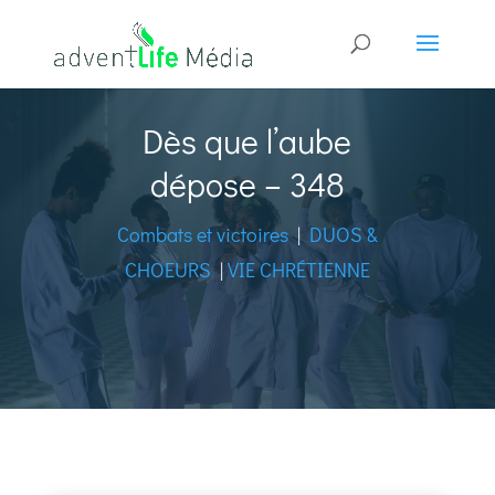
Dès que l’aube
dépose – 348
Combats et victoires
|
DUOS &
CHOEURS
|
VIE CHRÉTIENNE