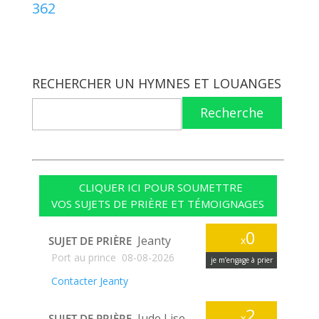
362
RECHERCHER UN HYMNES ET LOUANGES
Recherche
CLIQUER ICI POUR SOUMETTRE
VOS SUJETS DE PRIÈRE ET TÉMOIGNAGES
0
Jeanty
SUJET DE PRIÈRE
x
Port au prince
08-08-2026
je m’engage à prier
Contacter Jeanty
2
Jude Lise
SUJET DE PRIÈRE
x