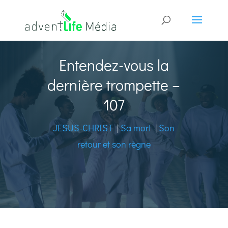
Entendez-vous la
dernière trompette –
107
JESUS-CHRIST
|
Sa mort
|
Son
retour et son règne