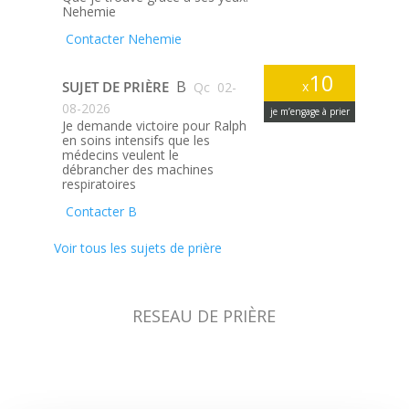
Nehemie
Contacter Nehemie
10
B
SUJET DE PRIÈRE
x
Qc
02-
08-2026
je m’engage à prier
Je demande victoire pour Ralph
en soins intensifs que les
médecins veulent le
débrancher des machines
respiratoires
Contacter B
Voir tous les sujets de prière
RESEAU DE PRIÈRE