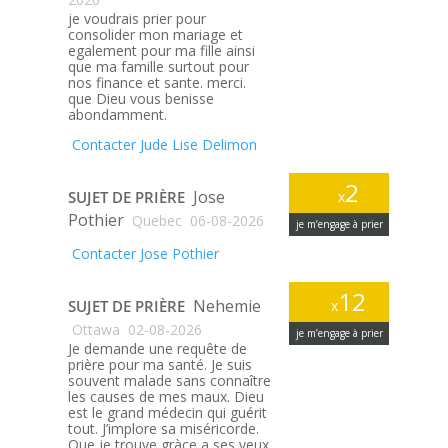
je voudrais prier pour
consolider mon mariage et
egalement pour ma fille ainsi
que ma famille surtout pour
nos finance et sante. merci.
que Dieu vous benisse
abondamment.
Contacter Jude Lise Delimon
2
Jose
SUJET DE PRIÈRE
x
Pothier
Quebec
06-08-2026
je m’engage à prier
Contacter Jose Pothier
12
Nehemie
SUJET DE PRIÈRE
x
Ottawa
02-08-2026
je m’engage à prier
Je demande une requête de
prière pour ma santé. Je suis
souvent malade sans connaître
les causes de mes maux. Dieu
est le grand médecin qui guérit
tout. J’implore sa miséricorde.
Que je trouve gràce a ses yeux.