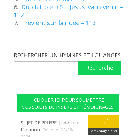
Du ciel bientôt, Jésus va revenir –
112
Il revient sur la nuée – 113
RECHERCHER UN HYMNES ET LOUANGES
Recherche
CLIQUER ICI POUR SOUMETTRE
VOS SUJETS DE PRIÈRE ET TÉMOIGNAGES
1
Jude Lise
SUJET DE PRIÈRE
x
Delimon
Orlando
08-08-
je m’engage à prier
2026