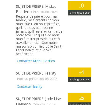
0
Midou
SUJET DE PRIÈRE
x
Bastien
Chile
10-08-2026
je m’engage à prier
Requête de prière pour ma
famille, mes enfants et mon
mari :que Dieu nous protège,
qu’Il ne nous abandonne
jamais, qu’Il reste au centre de
notre foyer et qu’Il aide mon
mari à rester près de Lui et à
travailler pr lui.pr Que notre
maison soit un lieu où le Saint-
Esprit habite et que Ses
bénédiction
Contacter Midou Bastien
4
Jeanty
SUJET DE PRIÈRE
x
Port au prince
08-08-2026
je m’engage à prier
Contacter Jeanty
5
Jude Lise
SUJET DE PRIÈRE
x
Delimon
Orlando
08-08-