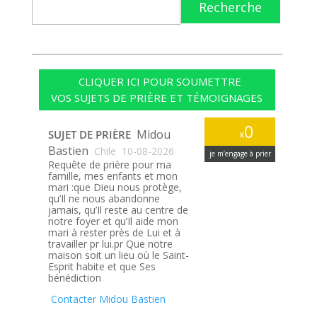
Recherche
CLIQUER ICI POUR SOUMETTRE
VOS SUJETS DE PRIÈRE ET TÉMOIGNAGES
0
Midou
SUJET DE PRIÈRE
x
Bastien
Chile
10-08-2026
je m’engage à prier
Requête de prière pour ma
famille, mes enfants et mon
mari :que Dieu nous protège,
qu’Il ne nous abandonne
jamais, qu’Il reste au centre de
notre foyer et qu’Il aide mon
mari à rester près de Lui et à
travailler pr lui.pr Que notre
maison soit un lieu où le Saint-
Esprit habite et que Ses
bénédiction
Contacter Midou Bastien