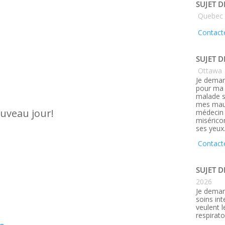
SUJET D
Quebec
Contacte
SUJET D
Ottawa
Je deman
pour ma 
malade s
mes maux
ouveau jour!
médecin q
misérico
ses yeux
Contact
SUJET D
2026
Je deman
soins in
veulent 
respirato