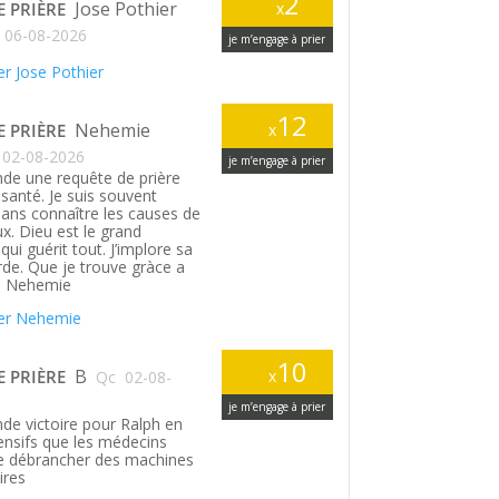
2
Jose Pothier
E PRIÈRE
x
06-08-2026
je m’engage à prier
r Jose Pothier
12
Nehemie
E PRIÈRE
x
02-08-2026
je m’engage à prier
de une requête de prière
santé. Je suis souvent
ans connaître les causes de
. Dieu est le grand
ui guérit tout. J’implore sa
rde. Que je trouve gràce a
. Nehemie
er Nehemie
10
B
E PRIÈRE
x
Qc
02-08-
je m’engage à prier
de victoire pour Ralph en
tensifs que les médecins
le débrancher des machines
ires