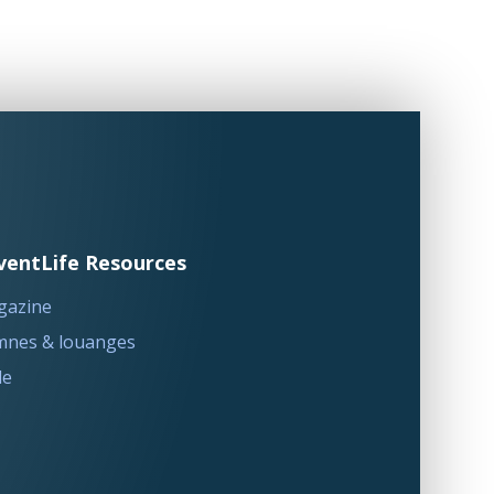
ventLife Resources
gazine
nes & louanges
le