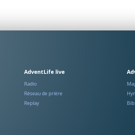
AdventLife live
Ad
Radio
Ma
Réseau de prière
Hym
Replay
Bib