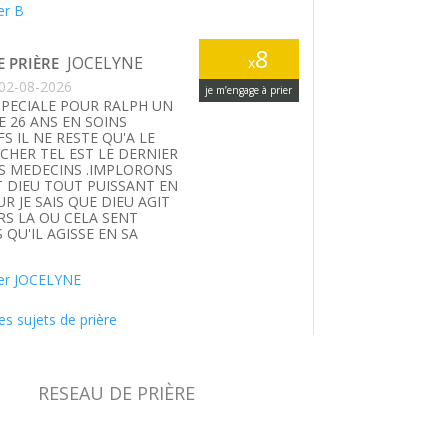
er B
8
JOCELYNE
E PRIÈRE
x
02-08-2026
je m’engage à prier
SPECIALE POUR RALPH UN
E 26 ANS EN SOINS
FS IL NE RESTE QU'A LE
HER TEL EST LE DERNIER
S MEDECINS .IMPLORONS
T DIEU TOUT PUISSANT EN
UR JE SAIS QUE DIEU AGIT
S LA OU CELA SENT
 QU'IL AGISSE EN SA
.
er JOCELYNE
es sujets de prière
RESEAU DE PRIÈRE