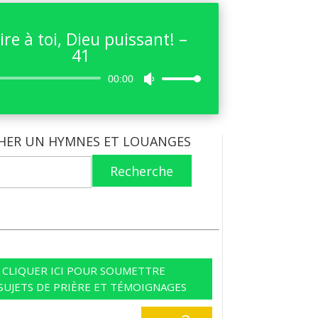
ire à toi, Dieu puissant! –
41
Lecteur
00:00
Utilisez
audio
les
flèches
haut/bas
HER UN HYMNES ET LOUANGES
pour
augmenter
Recherche
ou
diminuer
le
volume.
CLIQUER ICI POUR SOUMETTRE
SUJETS DE PRIÈRE ET TÉMOIGNAGES