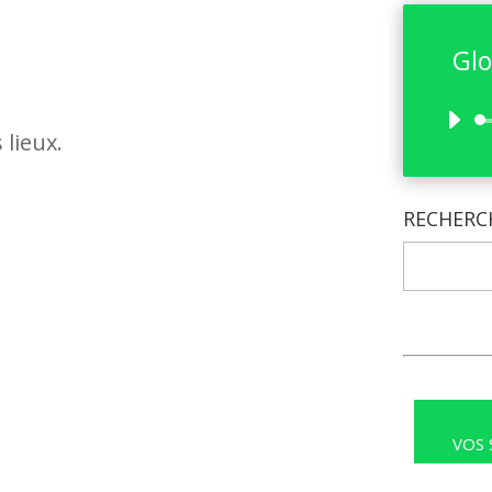
Glo
 lieux.
RECHERC
.
VOS 