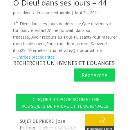
Ô Dieu! dans ses jours – 44
par
adventadmin adventadmin
|
Mai 24, 2011
1Ô Dieu! dans ses jours de détresse,Que deviendrait
ton pauvre enfant,S’il ne pouvait, dans sa
tristesse, Avoir recours au Tout-Puissant?Pour rassurer
mon faible coeur,Parle-moi donc, ô mon Sauveur!
(bis)2Si l’Éternel est ma retraite,Qui pourrait me...
« Entrées précédentes
RECHERCHER UN HYMNES ET LOUANGES
Recherche
CLIQUER ICI POUR SOUMETTRE
VOS SUJETS DE PRIÈRE ET TÉMOIGNAGES
2
Jose
SUJET DE PRIÈRE
x
Pothier
Quebec
06-08-2026
je m’engage à prier