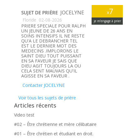
7
JOCELYNE
SUJET DE PRIÈRE
x
Floride
02-08-2026
je m’engage à prier
PRIERE SPECIALE POUR RALPH
UN JEUNE DE 26 ANS EN
SOINS INTENSIFS IL NE RESTE
QU'A LE DEBRANCHER TEL
EST LE DERNIER MOT DES
MEDECINS .IMPLORONS LE
SAINT DIEU TOUT PUISSANT
EN SA FAVEUR JE SAIS QUE
DIEU AGIT TOUJOURS LA OU
CELA SENT MAUVAIS QU'IL
AGISSE EN SA FAVEUR .
Contacter JOCELYNE
Voir tous les sujets de prière
Articles récents
Video test
#02 – Être chrétienne et mère célibataire
#01 – Être chrétien et étudiant en droit.