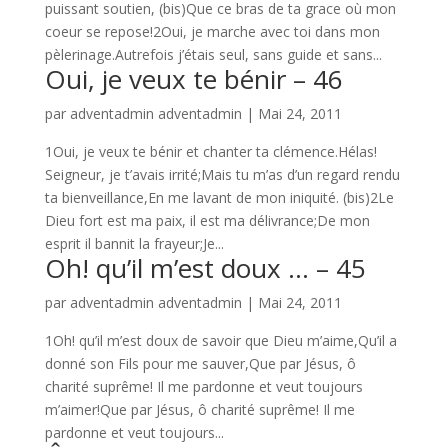
puissant soutien, (bis)Que ce bras de ta grace où mon
coeur se repose!2Oui, je marche avec toi dans mon
pèlerinage.Autrefois j’étais seul, sans guide et sans...
Oui, je veux te bénir – 46
par
adventadmin adventadmin
|
Mai 24, 2011
1Oui, je veux te bénir et chanter ta clémence.Hélas!
Seigneur, je t’avais irrité;Mais tu m’as d’un regard rendu
ta bienveillance,En me lavant de mon iniquité. (bis)2Le
Dieu fort est ma paix, il est ma délivrance;De mon
esprit il bannit la frayeur;Je...
Oh! qu’il m’est doux … – 45
par
adventadmin adventadmin
|
Mai 24, 2011
1Oh! qu’il m’est doux de savoir que Dieu m’aime,Qu’il a
donné son Fils pour me sauver,Que par Jésus, ô
charité suprême! Il me pardonne et veut toujours
m’aimer!Que par Jésus, ô charité suprême! Il me
pardonne et veut toujours...