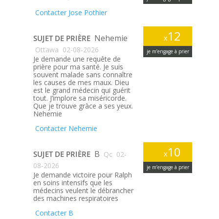
Contacter Jose Pothier
12
Nehemie
SUJET DE PRIÈRE
x
Ottawa
02-08-2026
je m’engage à prier
Je demande une requête de
prière pour ma santé. Je suis
souvent malade sans connaître
les causes de mes maux. Dieu
est le grand médecin qui guérit
tout. J’implore sa miséricorde.
Que je trouve gràce a ses yeux.
Nehemie
Contacter Nehemie
10
B
SUJET DE PRIÈRE
x
Qc
02-
08-2026
je m’engage à prier
Je demande victoire pour Ralph
en soins intensifs que les
médecins veulent le débrancher
des machines respiratoires
Contacter B