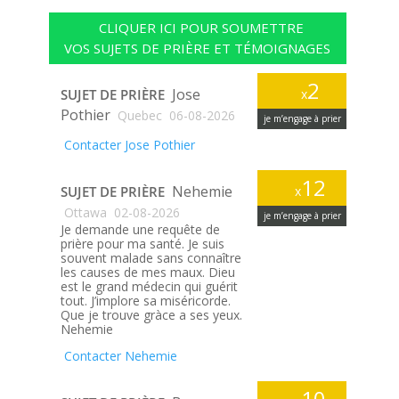
CLIQUER ICI POUR SOUMETTRE
VOS SUJETS DE PRIÈRE ET TÉMOIGNAGES
2
Jose
SUJET DE PRIÈRE
x
Pothier
Quebec
06-08-2026
je m’engage à prier
Contacter Jose Pothier
12
Nehemie
SUJET DE PRIÈRE
x
Ottawa
02-08-2026
je m’engage à prier
Je demande une requête de
prière pour ma santé. Je suis
souvent malade sans connaître
les causes de mes maux. Dieu
est le grand médecin qui guérit
tout. J’implore sa miséricorde.
Que je trouve gràce a ses yeux.
Nehemie
Contacter Nehemie
10