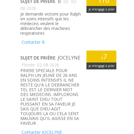
B
SUJET DE PRIÈRE
x
Qc
02-
08-2026
je m’engage à prier
Je demande victoire pour Ralph
en soins intensifs que les
médecins veulent le
débrancher des machines
respiratoires
Contacter B
7
JOCELYNE
SUJET DE PRIÈRE
x
Floride
02-08-2026
je m’engage à prier
PRIERE SPECIALE POUR
RALPH UN JEUNE DE 26 ANS
EN SOINS INTENSIFS IL NE
RESTE QU'A LE DEBRANCHER
TEL EST LE DERNIER MOT
DES MEDECINS .IMPLORONS
LE SAINT DIEU TOUT
PUISSANT EN SA FAVEUR JE
SAIS QUE DIEU AGIT
TOUJOURS LA OU CELA SENT
MAUVAIS QU'IL AGISSE EN SA
FAVEUR .
Contacter JOCELYNE