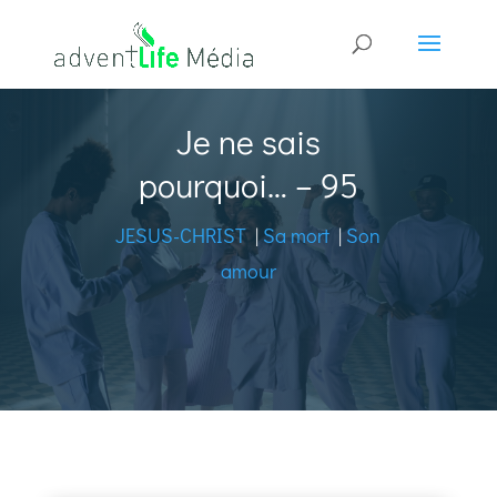
Je ne sais
pourquoi… – 95
JESUS-CHRIST
|
Sa mort
|
Son
amour