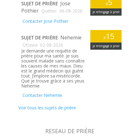
5
Jose
SUJET DE PRIÈRE
x
Pothier
Quebec
06-08-2026
je m’engage à prier
Contacter Jose Pothier
15
Nehemie
SUJET DE PRIÈRE
x
Ottawa
02-08-2026
je m’engage à prier
Je demande une requête de
prière pour ma santé. Je suis
souvent malade sans connaître
les causes de mes maux. Dieu
est le grand médecin qui guérit
tout. J’implore sa miséricorde.
Que je trouve gràce a ses yeux.
Nehemie
Contacter Nehemie
Voir tous les sujets de prière
RESEAU DE PRIÈRE