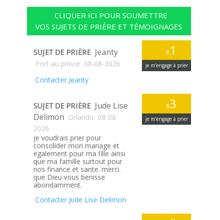
CLIQUER ICI POUR SOUMETTRE
VOS SUJETS DE PRIÈRE ET TÉMOIGNAGES
1
Jeanty
SUJET DE PRIÈRE
x
Port au prince
08-08-2026
je m’engage à prier
Contacter Jeanty
3
Jude Lise
SUJET DE PRIÈRE
x
Delimon
Orlando
08-08-
je m’engage à prier
2026
je voudrais prier pour
consolider mon mariage et
egalement pour ma fille ainsi
que ma famille surtout pour
nos finance et sante. merci.
que Dieu vous benisse
abondamment.
Contacter Jude Lise Delimon