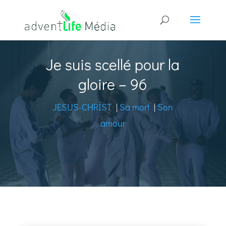
Je suis scellé pour la
gloire – 96
JESUS-CHRIST
|
Sa mort
|
Son
amour