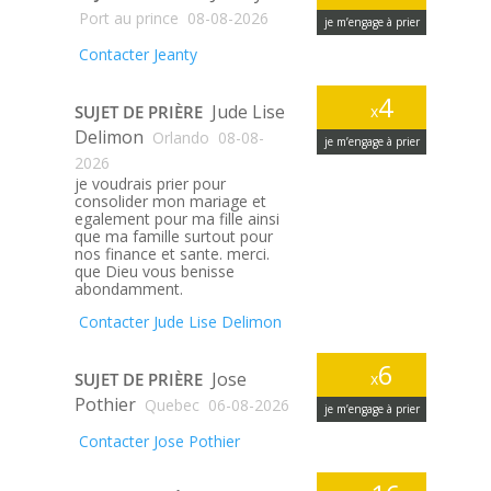
Port au prince
08-08-2026
je m’engage à prier
Contacter Jeanty
4
Jude Lise
SUJET DE PRIÈRE
x
Delimon
Orlando
08-08-
je m’engage à prier
2026
je voudrais prier pour
consolider mon mariage et
egalement pour ma fille ainsi
que ma famille surtout pour
nos finance et sante. merci.
que Dieu vous benisse
abondamment.
Contacter Jude Lise Delimon
6
Jose
SUJET DE PRIÈRE
x
Pothier
Quebec
06-08-2026
je m’engage à prier
Contacter Jose Pothier