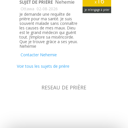
16
Nehemie
SUJET DE PRIÈRE
x
Ottawa
02-08-2026
je m’engage à prier
Je demande une requête de
prière pour ma santé. Je suis
souvent malade sans connaître
les causes de mes maux. Dieu
est le grand médecin qui guérit
tout. J’implore sa miséricorde.
Que je trouve gràce a ses yeux.
Nehemie
Contacter Nehemie
Voir tous les sujets de prière
RESEAU DE PRIÈRE